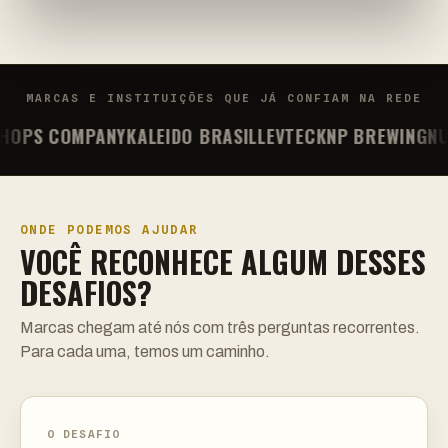
MARCAS E INSTITUIÇÕES QUE JÁ CONFIAM NA REDE
PS COMPANY
KALEIDO BRASIL
LEVTECK
NP BREWING
NUDE
ONDE PODEMOS AJUDAR
VOCÊ RECONHECE ALGUM DESSES
DESAFIOS?
Marcas chegam até nós com três perguntas recorrentes.
Para cada uma, temos um caminho.
O DESAFIO