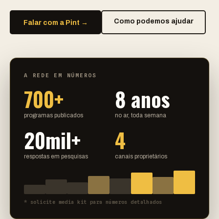
Como podemos ajudar
Falar com a Pint →
A REDE EM NÚMEROS
700+
8 anos
programas publicados
no ar, toda semana
20mil+
4
respostas em pesquisas
canais proprietários
* solicite media kit para números detalhados