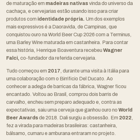
de maturação em
madeiras nativas
vinda do universo da
cachaça, e cervejarias estão usando isso para criar
produtos com
identidade própria.
Um dos exemplos
mais expressivos é a
Daoravida
, de Campinas, que
conquistou ouro na World Beer Cup 2026 com a Terminus,
uma Barley Wine maturada em castanheira. Para contar
essa história, Henrique Boaventura recebeu
Wagner
Falci,
co-fundador da referida cervejaria.
Tudo começou em
2017
, durante uma visita à Itália para
uma colaboração com o Birrificio Del Ducato. Ao
conhecer a adega de barricas da fábrica, Wagner ficou
encantado. Voltou ao Brasil, comprou dois barris de
carvalho, encheu sem preparo adequado e, contra as
expectativas, saiu uma cerveja que ganhou ouro no
World
Beer Awards
de 2018. Dali surgiu a obsessão. Em
2022
,
fez a virada para madeiras brasileiras: castanheira,
bálsamo, cumaru e amburana entraram no projeto.