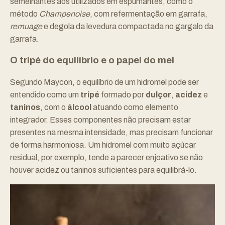
semelhantes aos utilizados em espumantes, como o
método
Champenoise
, com refermentação em garrafa,
remuage
e degola da levedura compactada no gargalo da
garrafa.
O tripé do equilíbrio e o papel do mel
Segundo Maycon, o equilíbrio de um hidromel pode ser
entendido como um
tripé
formado por
dulçor
,
acidez
e
taninos
, com o
álcool
atuando como elemento
integrador. Esses componentes não precisam estar
presentes na mesma intensidade, mas precisam funcionar
de forma harmoniosa. Um hidromel com muito açúcar
residual, por exemplo, tende a parecer enjoativo se não
houver acidez ou taninos suficientes para equilibrá-lo.