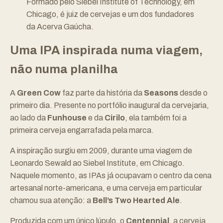
Formado pelo Siebel Institute of Technology, em
Chicago, é juiz de cervejas e um dos fundadores
da Acerva Gaúcha.
Uma IPA inspirada numa viagem,
não numa planilha
A
Green Cow
faz parte da história da
Seasons
desde o
primeiro dia. Presente no portfólio inaugural da cervejaria,
ao lado da
Funhouse
e da
Cirilo
, ela também foi a
primeira cerveja engarrafada pela marca.
A inspiração surgiu em 2009, durante uma viagem de
Leonardo Sewald ao Siebel Institute, em Chicago.
Naquele momento, as IPAs já ocupavam o centro da cena
artesanal norte-americana, e uma cerveja em particular
chamou sua atenção: a
Bell’s Two Hearted Ale
.
Produzida com um único lúpulo, o
Centennial
, a cerveja