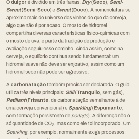
O
dulçor
é dividido em três faixas:
Dry
(
Seco
),
Semi-
Sweet
(
Semi-Seco
)
e
Sweet
(
Doce
). A nomenclatura se
aproxima mais do universo dos vinhos do que da cerveja,
algo que não é por acaso. O mosto de hidromel
compartilha diversas características físico-químicas com
o mosto de uva, e parte da tradição de produção e
avaliação seguiu esse caminho. Ainda assim, como na
cerveja, o equilíbrio continua sendo fundamental: um
hidromel suave não deve ser enjoativo, assim como um
hidromel seco não pode ser agressivo.
A
carbonatação
também precisa ser declarada. O guia
utiliza três níveis principais:
Still
(
Tranquilo
, sem gás),
Petillant
(
Frisante
, de carbonatação semelhante à de
uma cerveja convencional) e
Sparkling
(
Espumante
,
com formação persistente de
perlage
). A diferença não é
só quantidade de CO
, mas como ele foi incorporado. Um
2
Sparkling
, por exemplo, normalmente exige processos