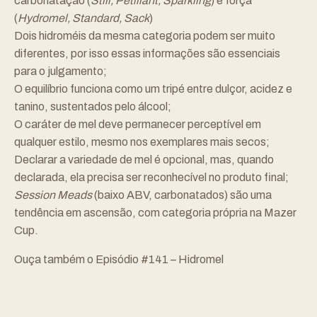
carbonatação (
Still, Petillant, Sparkling
) e força
(
Hydromel, Standard, Sack
)
Dois hidroméis da mesma categoria podem ser muito
diferentes, por isso essas informações são essenciais
para o julgamento;
O equilíbrio funciona como um tripé entre dulçor, acidez e
tanino, sustentados pelo álcool;
O caráter de mel deve permanecer perceptível em
qualquer estilo, mesmo nos exemplares mais secos;
Declarar a variedade de mel é opcional, mas, quando
declarada, ela precisa ser reconhecível no produto final;
Session Meads
(baixo ABV, carbonatados) são uma
tendência em ascensão, com categoria própria na Mazer
Cup.
Ouça também o
Episódio #141 – Hidromel