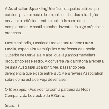
A
Australian Sparkling Ale
é um daqueles estilos que
existem pela teimosia de um país que herdou a tradição
cervejeira britânica, tentou replicá-la num clima
completamente hostil e acabou inventando algo próprio no
processo.
Neste episódio, Henrique Boaventura recebe
Duan
Ceola
, especialista em lúpulos e professor da Escola
Superior de Cerveja e Malte, que já ganhou medalhas
produzindo esse estilo. A conversa vai da história à receita
de uma Australian Sparkling Ale, passando pela
divergência que existe entre BJCP e Brewers Association
sobre como esta cerveja deveria ser.
O
Brassagem Forte
conta com a parceria da
Hops
Company
, da
Levteck
e da
EZbrew
.
(mais…)