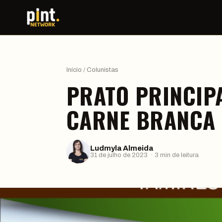
Início
/
Colunistas
PRATO PRINCIP
CARNE BRANCA 
Ludmyla Almeida
31 de julho de 2023 · 3 min de leitura