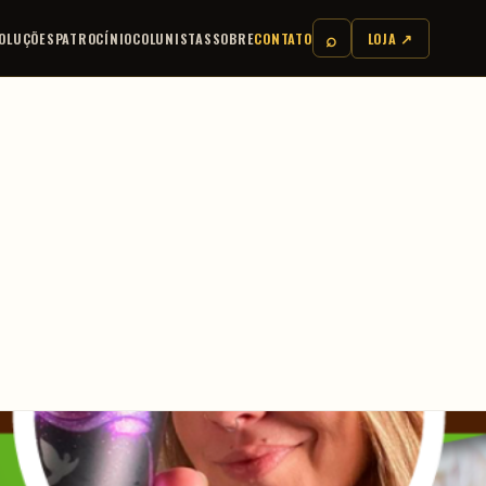
⌕
OLUÇÕES
PATROCÍNIO
COLUNISTAS
SOBRE
CONTATO
LOJA ↗