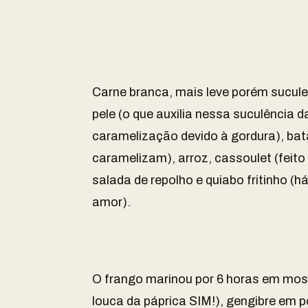
Carne branca, mais leve porém sucul
pele (o que auxilia nessa suculência 
caramelização devido à gordura), ba
caramelizam), arroz, cassoulet (feito
salada de repolho e quiabo fritinho (h
amor).
O frango marinou por 6 horas em mos
louca da páprica SIM!), gengibre em p