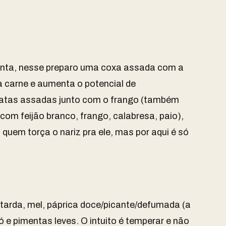
enta, nesse preparo uma coxa assada com a
da carne e aumenta o potencial de
tatas assadas junto com o frango (também
 com feijão branco, frango, calabresa, paio),
á quem torça o nariz pra ele, mas por aqui é só
tarda, mel, páprica doce/picante/defumada (a
ó e pimentas leves. O intuito é temperar e não