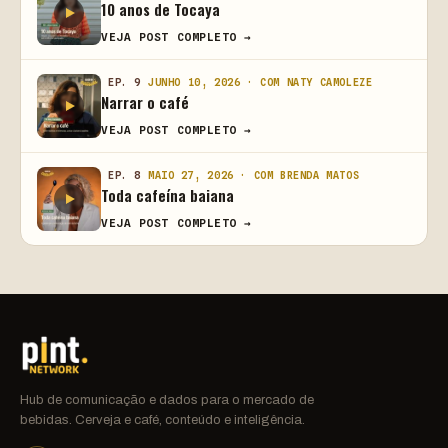
10 anos de Tocaya
VEJA POST COMPLETO →
EP. 9
JUNHO 10, 2026 · COM NATY CAMOLEZE
Narrar o café
VEJA POST COMPLETO →
EP. 8
MAIO 27, 2026 · COM BRENDA MATOS
Toda cafeína baiana
VEJA POST COMPLETO →
Hub de comunicação e dados para o mercado de
bebidas. Cerveja e café, conteúdo e inteligência.