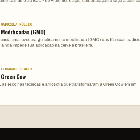
damentais do Guia BJCP de Hidromel: dulçor, carbonatação e força alcoólica
 GABRIELA MÜLLER
 Modificadas (GMO)
ferencia uma levedura geneticamente modificada (GMO) das técnicas tradici
 ainda impede sua aplicação na cerveja brasileira.
 LEONARDO SEWALD
: Green Cow
, as escolhas técnicas e a filosofia que transformaram a Green Cow em um