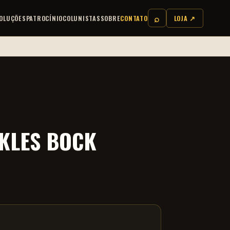
⌕
OLUÇÕES
PATROCÍNIO
COLUNISTAS
SOBRE
CONTATO
LOJA ↗
KLES BOCK