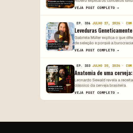
Ribeiro explica os conceitos fun
VEJA POST COMPLETO →
EP. 334
JULHO 27, 2026 · COM
Leveduras Geneticamente
Gabriela Müller explica o que di
de seleção e porquê a burocracia
VEJA POST COMPLETO →
EP. 333
JULHO 20, 2026 · COM
Anatomia de uma cerveja
Leonardo Sewald revela a receita
clássico da cerveja brasileira.
VEJA POST COMPLETO →