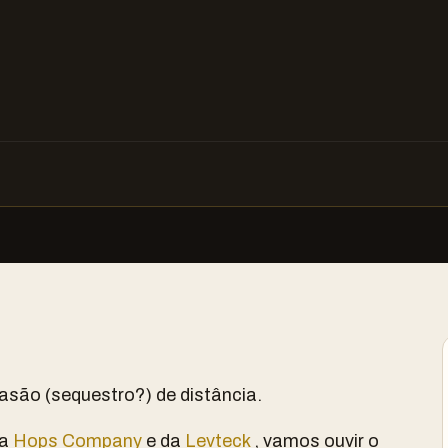
asão (sequestro?) de distância.
da
Hops Company
e da
Levteck
, vamos ouvir o