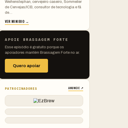
Weihenstephan, cervejeiro caseiro, Sommelier
de Cervejas/ICB, consultor de tecnologia e fã
de…
VER MINIBIO →
APOIE BRASSAGEM FORTE
Esse episódio é gratuito porque os
apoiadores mantêm Brassagem Forte no ar.
Quero apoiar
ANUNCIE ↗
PATROCINADORES