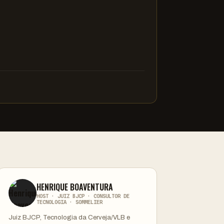
HENRIQUE BOAVENTURA
HOST · JUIZ BJCP · CONSULTOR DE
TECNOLOGIA · SOMMELIER
Juiz BJCP, Tecnologia da Cerveja/VLB e