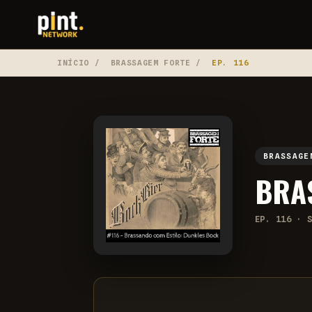
INÍCIO
/
BRASSAGEM FORTE
/
EP. 116
BRASSAGE
BRA
EP. 116 · 