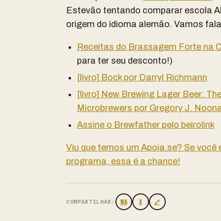
Estevão tentando comparar escola A
origem do idioma alemão. Vamos fala
Receitas do Brassagem Forte na C
para ter seu desconto!)
[livro] Bock por Darryl Richmann
[livro] New Brewing Lager Beer: 
Microbrewers por Gregory J. Noon
Assine o Brewfather pelo beirolink
Viu que temos um Apoia.se? Se você
programa, essa é a chance!
WA
X
🔗
COMPARTILHAR: