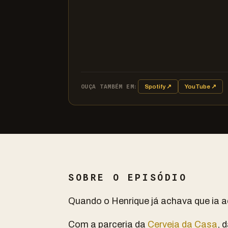
OUÇA TAMBÉM EM:
Spotify ↗
YouTube ↗
SOBRE O EPISÓDIO
Quando o Henrique já achava que ia a
Com a parceria da
Cerveja da Casa
, 