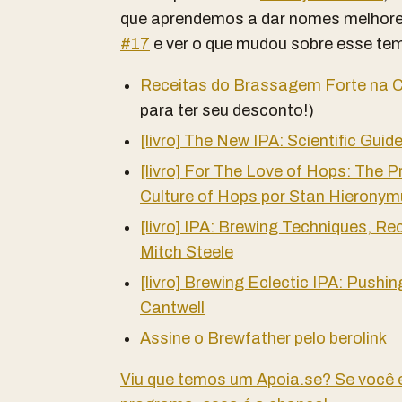
que aprendemos a dar nomes melhores
#17
e ver o que mudou sobre esse te
Receitas do Brassagem Forte na C
para ter seu desconto!)
[livro] The New IPA: Scientific Gui
[livro] For The Love of Hops: The P
Culture of Hops por Stan Hierony
[livro] IPA: Brewing Techniques, Rec
Mitch Steele
[livro] Brewing Eclectic IPA: Pushin
Cantwell
Assine o Brewfather pelo berolink
Viu que temos um Apoia.se? Se você