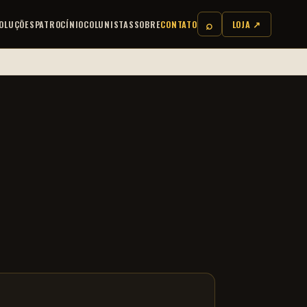
⌕
OLUÇÕES
PATROCÍNIO
COLUNISTAS
SOBRE
CONTATO
LOJA ↗