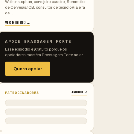
Weihenstephan, cervejeiro caseiro, Sommelier
de Cervejas/ICB, consultor de tecnologia e fã
de…
VER MINIBIO →
APOIE BRASSAGEM FORTE
Esse episódio é gratuito porque os
apoiadores mantêm Brassagem Forte no ar.
Quero apoiar
ANUNCIE ↗
PATROCINADORES