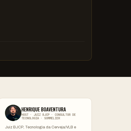
HENRIQUE BOAVENTURA
HOST · JUIZ BJCP · CONSULTOR DE
TECNOLOGIA · SOMMELIER
Juiz BJCP, Tecnologia da Cerveja/VLB e