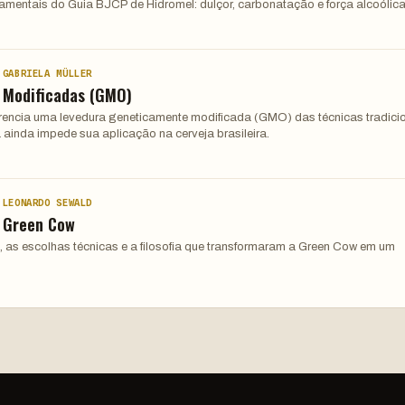
damentais do Guia BJCP de Hidromel: dulçor, carbonatação e força alcoólica
 GABRIELA MÜLLER
 Modificadas (GMO)
ferencia uma levedura geneticamente modificada (GMO) das técnicas tradici
 ainda impede sua aplicação na cerveja brasileira.
 LEONARDO SEWALD
: Green Cow
, as escolhas técnicas e a filosofia que transformaram a Green Cow em um