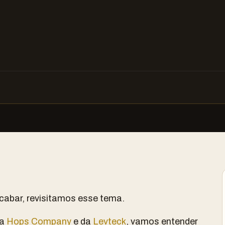
cabar, revisitamos esse tema.
da
Hops Company
e da
Levteck
, vamos entender