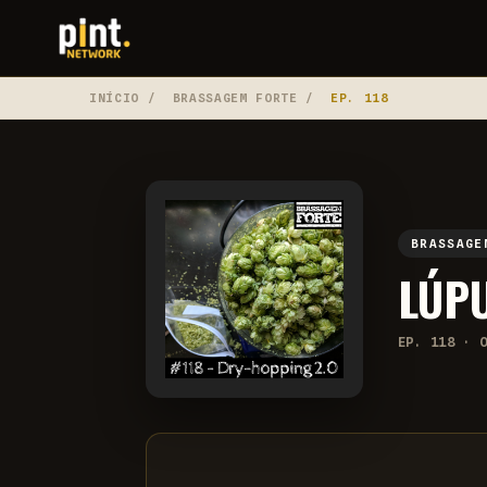
INÍCIO
/
BRASSAGEM FORTE
/
EP. 118
BRASSAGE
LÚPU
EP. 118 · 