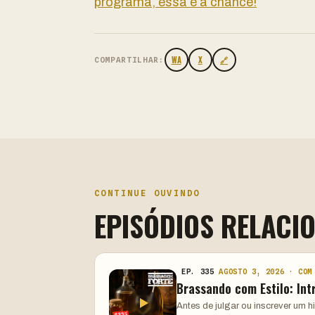
programa, essa é a chance!
WA
X
🔗
COMPARTILHAR:
CONTINUE OUVINDO
EPISÓDIOS RELACI
EP. 335
AGOSTO 3, 2026 · COM
Brassando com Estilo: Int
Antes de julgar ou inscrever um 