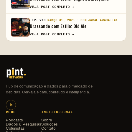
VEJA POST COMPLETO →
EP. 270
MARÇO 31, 2025 · COM JAMAL AWADALLAK
Brassando com Estilo: Old Ale
VEJA POST COMPLETO →
Hub de comunicação e dados para o mercado de
bebidas. Cerveja e café, conteúdo e inteligência.
in
REDE
INSTITUCIONAL
Podcasts
Sobre
Dados & Pesquisas
Soluções
Colunistas
Contato