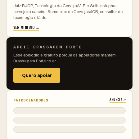
Juiz BJCP, Tecnologia da Cerveja/VLB e Weihenstephan,
cervejeiro caseiro, Sommelier de Cervejas/ICB, consultor de
tecnologia e fã de…
VER MINIBIO →
APOIE BRASSAGEM FORTE
Esse episódio é gratuito porque os apoiadores mantêm
Brassagem Forte no ar.
Quero apoiar
ANUNCIE ↗
PATROCINADORES