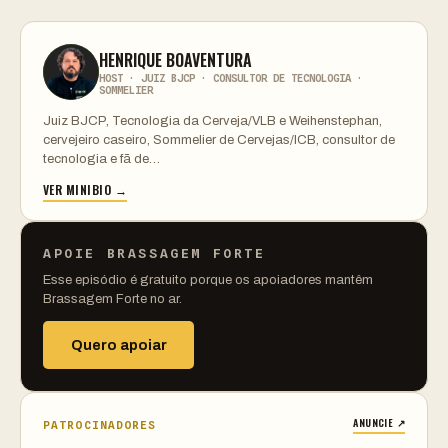
HENRIQUE BOAVENTURA
HOST · JUIZ BJCP · CONSULTOR DE TECNOLOGIA ·
SOMMELIER
Juiz BJCP, Tecnologia da Cerveja/VLB e Weihenstephan,
cervejeiro caseiro, Sommelier de Cervejas/ICB, consultor de
tecnologia e fã de…
VER MINIBIO →
APOIE BRASSAGEM FORTE
Esse episódio é gratuito porque os apoiadores mantêm
Brassagem Forte no ar.
Quero apoiar
ANUNCIE ↗
PATROCINADORES