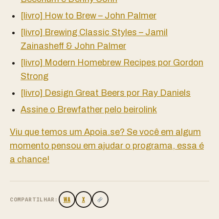
[livro] How to Brew – John Palmer
[livro] Brewing Classic Styles – Jamil
Zainasheff & John Palmer
[livro] Modern Homebrew Recipes por Gordon
Strong
[livro] Design Great Beers por Ray Daniels
Assine o Brewfather pelo beirolink
Viu que temos um Apoia.se? Se você em algum
momento pensou em ajudar o programa, essa é
a chance!
WA
X
COMPARTILHAR: