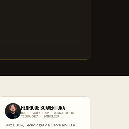
HENRIQUE BOAVENTURA
HOST · JUIZ BJCP · CONSULTOR DE
TECNOLOGIA · SOMMELIER
Juiz BJCP, Tecnologia da Cerveja/VLB e