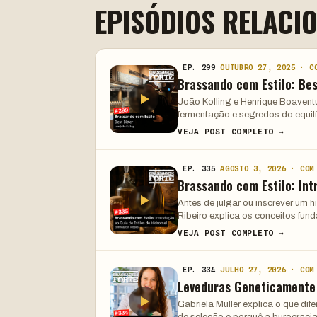
EPISÓDIOS RELACI
EP. 299
OUTUBRO 27, 2025 · C
Brassando com Estilo: Bes
João Kolling e Henrique Boaventura
fermentação e segredos do equilíb
VEJA POST COMPLETO →
EP. 335
AGOSTO 3, 2026 · COM
Brassando com Estilo: Int
Antes de julgar ou inscrever um 
Ribeiro explica os conceitos fun
VEJA POST COMPLETO →
EP. 334
JULHO 27, 2026 · COM
Leveduras Geneticamente
Gabriela Müller explica o que di