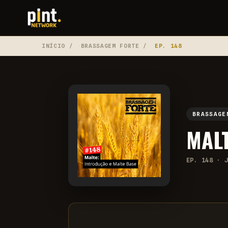
INÍCIO
/
BRASSAGEM FORTE
/
EP. 148
BRASSAGE
MALT
EP. 148 · 