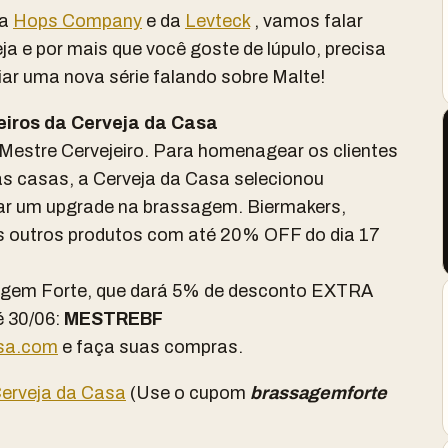
da
Hops Company
e da
Levteck
, vamos falar
ja e por mais que você goste de lúpulo, precisa
iar uma nova série falando sobre Malte!
iros da Cerveja da Casa
Mestre Cervejeiro. Para homenagear os clientes
as casas, a Cerveja da Casa selecionou
r um upgrade na brassagem. Biermakers,
os outros produtos com até 20% OFF do dia 17
agem Forte, que dará 5% de desconto EXTRA
é 30/06:
MESTREBF
asa.com
e faça suas compras.
erveja da Casa
(Use o cupom
brassagemforte