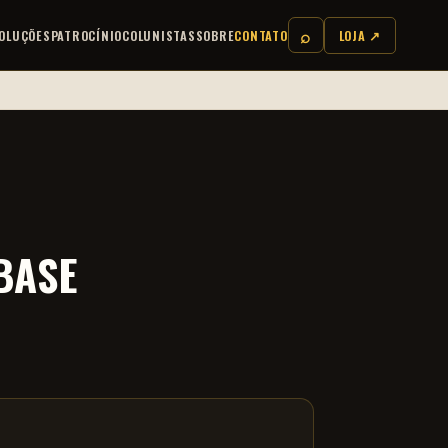
⌕
OLUÇÕES
PATROCÍNIO
COLUNISTAS
SOBRE
CONTATO
LOJA ↗
BASE