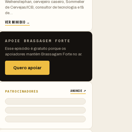
Weihenstephan, cervejeiro caseiro, Sommelier
de Cervejas/ICB, consultor de tecnologia e fã
de…
VER MINIBIO →
APOIE BRASSAGEM FORTE
Esse episódio é gratuito porque os
apoiadores mantêm Brassagem Forte no ar.
Quero apoiar
ANUNCIE ↗
PATROCINADORES