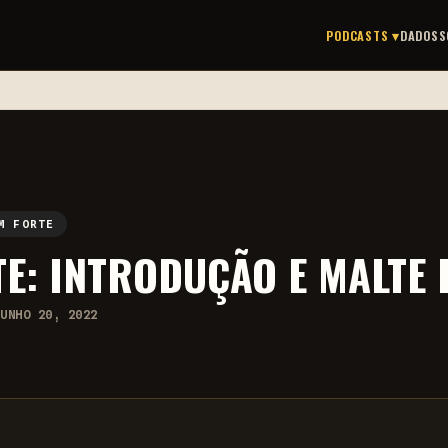
PODCASTS ▾
DADOS
S
M FORTE
E: INTRODUÇÃO E MALTE 
JUNHO 20, 2022