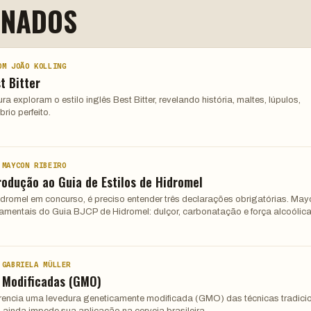
ONADOS
OM JOÃO KOLLING
t Bitter
 exploram o estilo inglês Best Bitter, revelando história, maltes, lúpulos,
rio perfeito.
 MAYCON RIBEIRO
rodução ao Guia de Estilos de Hidromel
hidromel em concurso, é preciso entender três declarações obrigatórias. Ma
damentais do Guia BJCP de Hidromel: dulçor, carbonatação e força alcoólica
 GABRIELA MÜLLER
 Modificadas (GMO)
ferencia uma levedura geneticamente modificada (GMO) das técnicas tradici