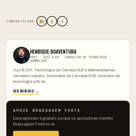
WA
X
COMPARTILHAR:
HENRIQUE BOAVENTURA
HOST · JUIZ BJCP · CONSULTOR DE TECNOLOGIA ·
SOMMELIER
Juiz BJCP, Tecnologia da Cerveja/VLB e Weihenstephan,
cervejeiro caseiro, Sommelier de Cervejas/ICB, consultor de
tecnologia e fã de…
VER MINIBIO →
APOIE BRASSAGEM FORTE
Esse episódio é gratuito porque os apoiadores mantêm
Brassagem Forte no ar.