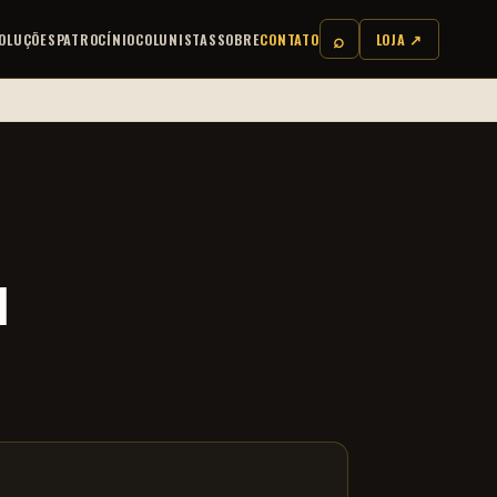
⌕
OLUÇÕES
PATROCÍNIO
COLUNISTAS
SOBRE
CONTATO
LOJA ↗
1