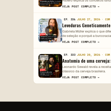
Ribeiro explica os conceitos fun
VEJA POST COMPLETO →
EP. 334
JULHO 27, 2026 · COM
Leveduras Geneticamente
Gabriela Müller explica o que di
de seleção e porquê a burocracia
VEJA POST COMPLETO →
EP. 333
JULHO 20, 2026 · COM
Anatomia de uma cerveja
Leonardo Sewald revela a receita
clássico da cerveja brasileira.
VEJA POST COMPLETO →