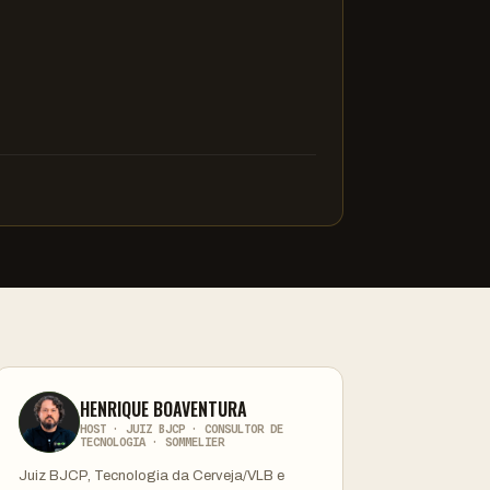
HENRIQUE BOAVENTURA
HOST · JUIZ BJCP · CONSULTOR DE
TECNOLOGIA · SOMMELIER
Juiz BJCP, Tecnologia da Cerveja/VLB e