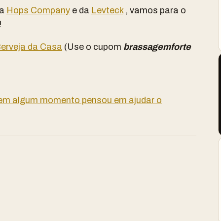
da
Hops Company
e da
Levteck
, vamos para o
!
erveja da Casa
(Use o cupom
brassagemforte
 em algum momento pensou em ajudar o