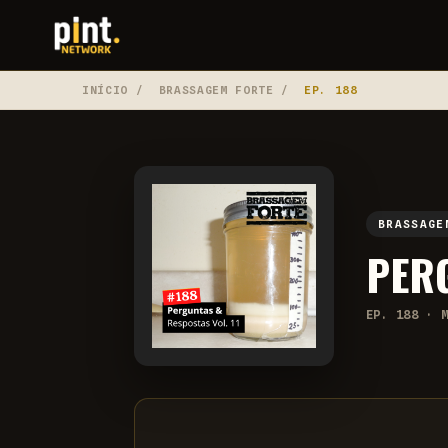
INÍCIO
/
BRASSAGEM FORTE
/
EP. 188
BRASSAGE
PERG
EP. 188 · 