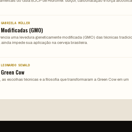
damentais do Guia BJCP de Hidromel: dulçor, carbonatação e força alcoólica
 GABRIELA MÜLLER
 Modificadas (GMO)
ferencia uma levedura geneticamente modificada (GMO) das técnicas tradici
 ainda impede sua aplicação na cerveja brasileira.
 LEONARDO SEWALD
: Green Cow
, as escolhas técnicas e a filosofia que transformaram a Green Cow em um