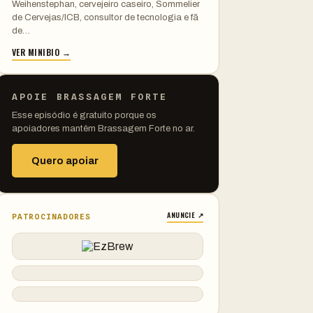
Weihenstephan, cervejeiro caseiro, Sommelier
de Cervejas/ICB, consultor de tecnologia e fã
de…
VER MINIBIO →
APOIE BRASSAGEM FORTE
Esse episódio é gratuito porque os
apoiadores mantêm Brassagem Forte no ar.
Quero apoiar
ANUNCIE ↗
PATROCINADORES