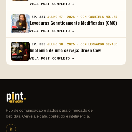
VEJA POST COMPLETO →
EP. 334
JULHO 27, 2026 · COM GABRIELA MÜLLER
Leveduras Geneticamente Modificadas (GMO)
VEJA POST COMPLETO →
EP. 333
JULHO 20, 2026 · COM LEONARDO SEWALD
Anatomia de uma cerveja: Green Cow
VEJA POST COMPLETO →
Hub de comunicação e dados para o mercado de
bebidas. Cerveja e café, conteúdo e inteligência.
in