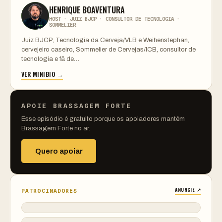
HENRIQUE BOAVENTURA
HOST · JUIZ BJCP · CONSULTOR DE TECNOLOGIA ·
SOMMELIER
Juiz BJCP, Tecnologia da Cerveja/VLB e Weihenstephan,
cervejeiro caseiro, Sommelier de Cervejas/ICB, consultor de
tecnologia e fã de…
VER MINIBIO →
APOIE BRASSAGEM FORTE
Esse episódio é gratuito porque os apoiadores mantêm
Brassagem Forte no ar.
Quero apoiar
ANUNCIE ↗
PATROCINADORES