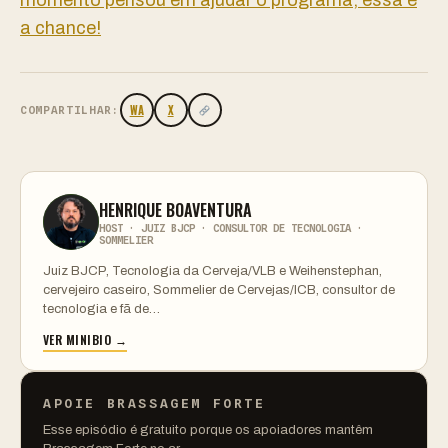
momento pensou em ajudar o programa, essa é
a chance!
WA
X
COMPARTILHAR:
HENRIQUE BOAVENTURA
HOST · JUIZ BJCP · CONSULTOR DE TECNOLOGIA ·
SOMMELIER
Juiz BJCP, Tecnologia da Cerveja/VLB e Weihenstephan,
cervejeiro caseiro, Sommelier de Cervejas/ICB, consultor de
tecnologia e fã de…
VER MINIBIO →
APOIE BRASSAGEM FORTE
Esse episódio é gratuito porque os apoiadores mantêm