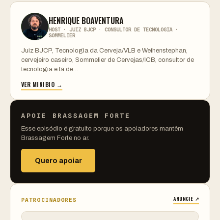
HENRIQUE BOAVENTURA
HOST · JUIZ BJCP · CONSULTOR DE TECNOLOGIA ·
SOMMELIER
Juiz BJCP, Tecnologia da Cerveja/VLB e Weihenstephan,
cervejeiro caseiro, Sommelier de Cervejas/ICB, consultor de
tecnologia e fã de…
VER MINIBIO →
APOIE BRASSAGEM FORTE
Esse episódio é gratuito porque os apoiadores mantêm
Brassagem Forte no ar.
Quero apoiar
ANUNCIE ↗
PATROCINADORES