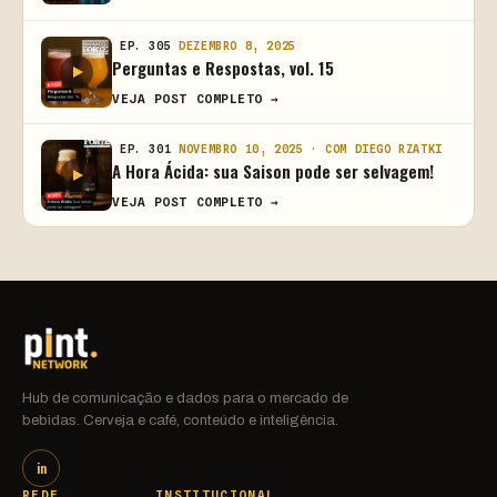
EP. 305
DEZEMBRO 8, 2025
Perguntas e Respostas, vol. 15
VEJA POST COMPLETO →
EP. 301
NOVEMBRO 10, 2025 · COM DIEGO RZATKI
A Hora Ácida: sua Saison pode ser selvagem!
VEJA POST COMPLETO →
Hub de comunicação e dados para o mercado de
bebidas. Cerveja e café, conteúdo e inteligência.
in
REDE
INSTITUCIONAL