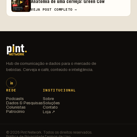
Anatomia de uma cerveja: Green Cow
VEJA POST COMPLETO →
Hub de comunicação e dados para o mercado de
bebidas. Cerveja e café, conteúdo e inteligência.
in
REDE
INSTITUCIONAL
Podcasts
Sobre
Dados & Pesquisas
Soluções
Colunistas
Contato
Patrocínio
Loja ↗
© 2026 Pint Network. Todos os direitos reservados.
Política de Privacidade
Termos de Uso