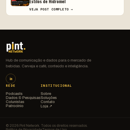
Estilos de Hidromel
VEJA POST COMPLETO →
Hub de comunicação e dados para o mercado de
bebidas. Cerveja e café, conteúdo e inteligência.
in
REDE
INSTITUCIONAL
Podcasts
Sobre
Dados & Pesquisas
Soluções
Colunistas
Contato
Patrocínio
Loja ↗
© 2026 Pint Network. Todos os direitos reservados.
Política de Privacidade
Termos de Uso