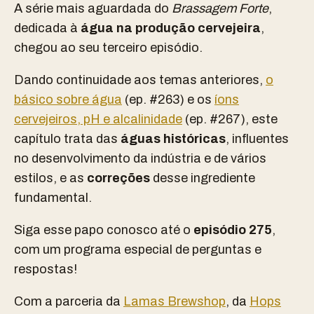
A série mais aguardada do
Brassagem Forte
,
dedicada à
água na produção cervejeira
,
chegou ao seu terceiro episódio.
Dando continuidade aos temas anteriores,
o
básico sobre água
(ep. #263) e os
íons
cervejeiros, pH e alcalinidade
(ep. #267), este
capítulo trata das
águas históricas
, influentes
no desenvolvimento da indústria e de vários
estilos, e as
correções
desse ingrediente
fundamental.
Siga esse papo conosco até o
episódio 275
,
com um programa especial de perguntas e
respostas!
Com a parceria da
Lamas Brewshop
, da
Hops