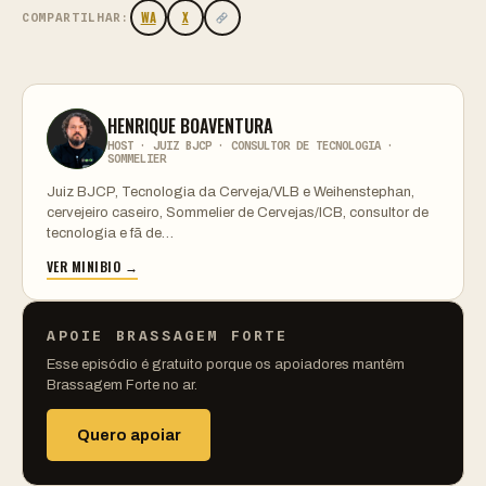
WA
X
COMPARTILHAR:
HENRIQUE BOAVENTURA
HOST · JUIZ BJCP · CONSULTOR DE TECNOLOGIA ·
SOMMELIER
Juiz BJCP, Tecnologia da Cerveja/VLB e Weihenstephan,
cervejeiro caseiro, Sommelier de Cervejas/ICB, consultor de
tecnologia e fã de…
VER MINIBIO →
APOIE BRASSAGEM FORTE
Esse episódio é gratuito porque os apoiadores mantêm
Brassagem Forte no ar.
Quero apoiar