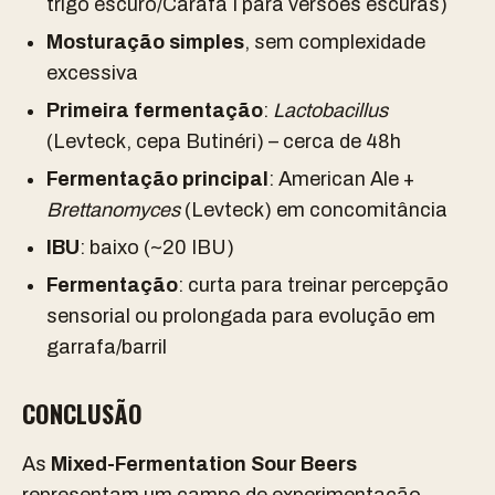
trigo escuro/Carafa I para versões escuras)
Mosturação simples
, sem complexidade
excessiva
Primeira fermentação
:
Lactobacillus
(Levteck, cepa Butinéri) – cerca de 48h
Fermentação principal
: American Ale +
Brettanomyces
(Levteck) em concomitância
IBU
: baixo (~20 IBU)
Fermentação
: curta para treinar percepção
sensorial ou prolongada para evolução em
garrafa/barril
CONCLUSÃO
As
Mixed-Fermentation Sour Beers