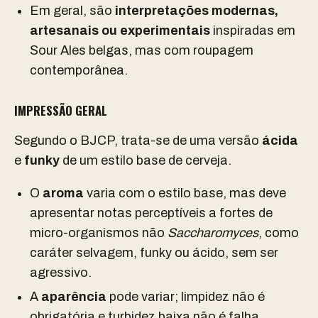
Em geral, são
interpretações modernas,
artesanais ou experimentais
inspiradas em
Sour Ales belgas, mas com roupagem
contemporânea.
IMPRESSÃO GERAL
Segundo o BJCP, trata-se de uma versão
ácida
e
funky
de um estilo base de cerveja.
O
aroma
varia com o estilo base, mas deve
apresentar notas perceptíveis a fortes de
micro-organismos não
Saccharomyces
, como
caráter selvagem, funky ou ácido, sem ser
agressivo.
A
aparência
pode variar; limpidez não é
obrigatória e turbidez baixa não é falha.