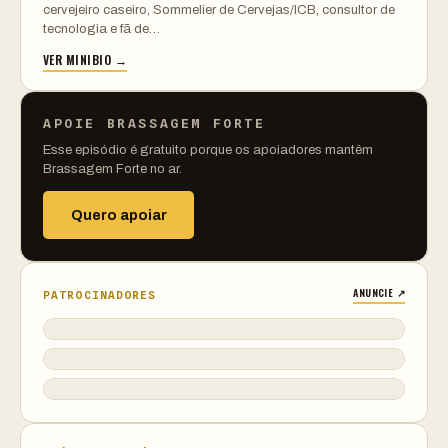
cervejeiro caseiro, Sommelier de Cervejas/ICB, consultor de
tecnologia e fã de…
VER MINIBIO →
APOIE BRASSAGEM FORTE
Esse episódio é gratuito porque os apoiadores mantêm
Brassagem Forte no ar.
Quero apoiar
ANUNCIE ↗
PATROCINADORES