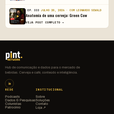
EP. 333
JULHO 20, 2026 · COM LEONARDO SEWALD
Anatomia de uma cerveja: Green Cow
VEJA POST COMPLETO →
Hub de comunicação e dados para o mercado de
bebidas. Cerveja e café, conteúdo e inteligência.
in
REDE
INSTITUCIONAL
Podcasts
Sobre
Dados & Pesquisas
Soluções
Colunistas
Contato
Patrocínio
Loja ↗