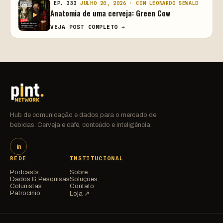
EP. 333
JULHO 20, 2026 · COM LEONARDO SEWALD
Anatomia de uma cerveja: Green Cow
VEJA POST COMPLETO →
Hub de comunicação e dados para o mercado de
bebidas. Cerveja e café, conteúdo e inteligência.
in
REDE
INSTITUCIONAL
Podcasts
Sobre
Dados & Pesquisas
Soluções
Colunistas
Contato
Patrocínio
Loja ↗