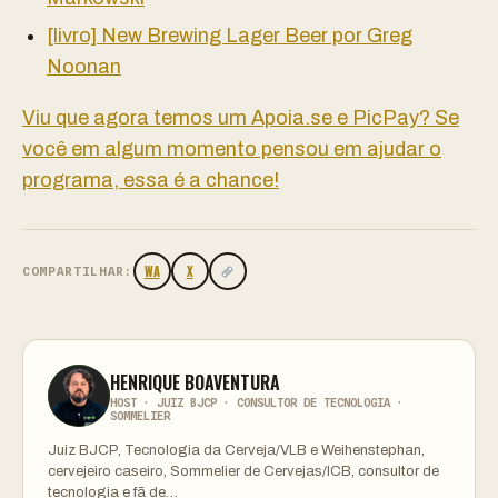
[livro] New Brewing Lager Beer por Greg
Noonan
Viu que agora temos um Apoia.se e PicPay? Se
você em algum momento pensou em ajudar o
programa, essa é a chance!
WA
X
COMPARTILHAR:
HENRIQUE BOAVENTURA
HOST · JUIZ BJCP · CONSULTOR DE TECNOLOGIA ·
SOMMELIER
Juiz BJCP, Tecnologia da Cerveja/VLB e Weihenstephan,
cervejeiro caseiro, Sommelier de Cervejas/ICB, consultor de
tecnologia e fã de…