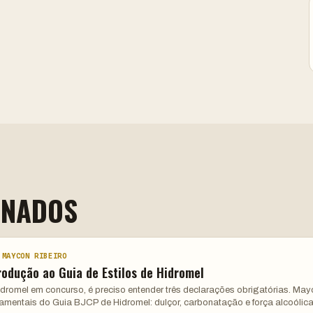
ONADOS
 MAYCON RIBEIRO
rodução ao Guia de Estilos de Hidromel
hidromel em concurso, é preciso entender três declarações obrigatórias. Ma
damentais do Guia BJCP de Hidromel: dulçor, carbonatação e força alcoólica