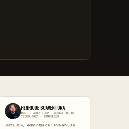
HENRIQUE BOAVENTURA
HOST · JUIZ BJCP · CONSULTOR DE
TECNOLOGIA · SOMMELIER
Juiz BJCP, Tecnologia da Cerveja/VLB e