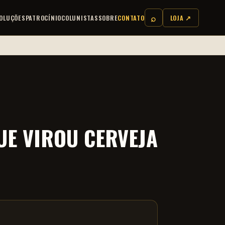
⌕
OLUÇÕES
PATROCÍNIO
COLUNISTAS
SOBRE
CONTATO
LOJA ↗
UE VIROU CERVEJA