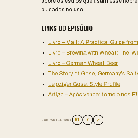
sobre os estilos que usam esse nobre
cuidados no uso.
LINKS DO EPISÓDIO
Livro – Malt: A Practical Guide fro
Livro – Brewing with Wheat: The ‘Wi
Livro – German Wheat Beer
The Story of Gose, Germany’s Salt
Leipziger Gose: Style Profile
Artigo – Após vencer torneio nos EUA
WA
X
🔗
COMPARTILHAR: