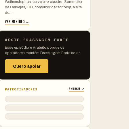
Weihenstephan, cervejeiro caseiro, Sommelier
de Cervejas/ICB, consultor de tecnologia e fã
de…
VER MINIBIO →
APOIE BRASSAGEM FORTE
Esse episódio é gratuito porque os
apoiadores mantêm Brassagem Forte no ar.
Quero apoiar
ANUNCIE ↗
PATROCINADORES