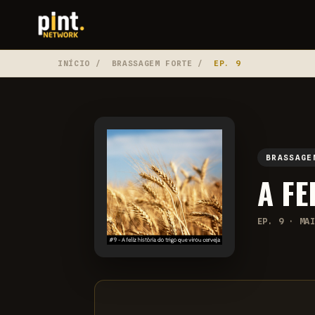
INÍCIO
/
BRASSAGEM FORTE
/
EP. 9
BRASSAGE
A FE
EP. 9 · MA