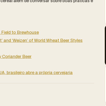
 cereal além de conversar sobre boas práticas e
m Field to Brewhouse
t’ and ‘Weizen’ of World Wheat Beer Styles
y Coriander Beer
, brasileiro abre a própria cervejaria