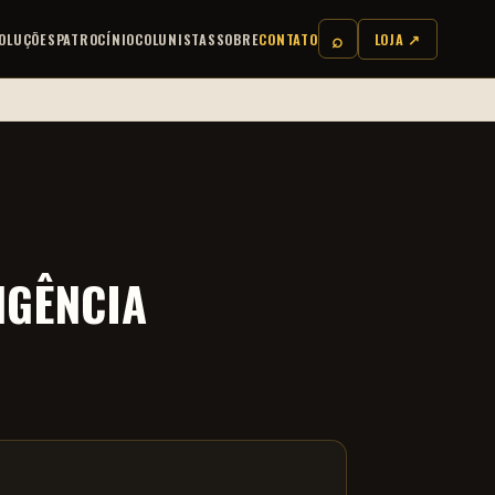
⌕
OLUÇÕES
PATROCÍNIO
COLUNISTAS
SOBRE
CONTATO
LOJA ↗
NGÊNCIA