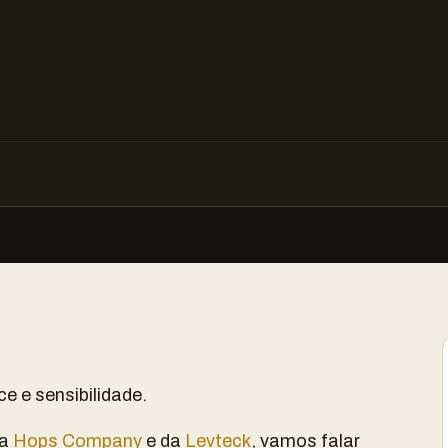
e e sensibilidade.
da
Hops Company
e da
Levteck
, vamos falar