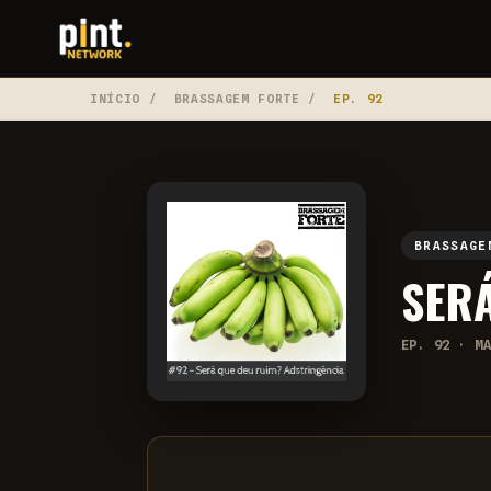
INÍCIO
/
BRASSAGEM FORTE
/
EP. 92
BRASSAGE
SER
EP. 92 · M