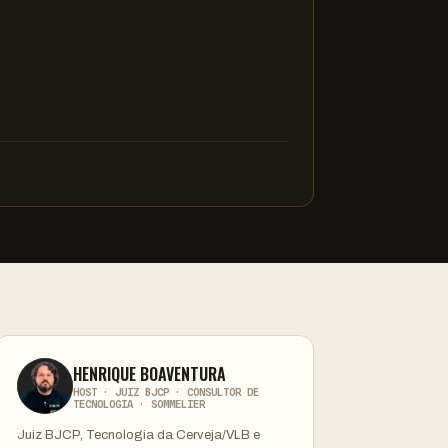
HENRIQUE BOAVENTURA
HOST · JUIZ BJCP · CONSULTOR DE
TECNOLOGIA · SOMMELIER
Juiz BJCP, Tecnologia da Cerveja/VLB e