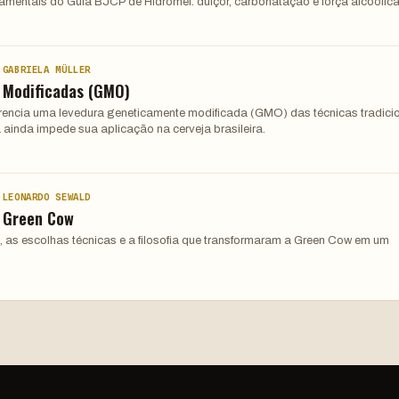
damentais do Guia BJCP de Hidromel: dulçor, carbonatação e força alcoólica
 GABRIELA MÜLLER
 Modificadas (GMO)
ferencia uma levedura geneticamente modificada (GMO) das técnicas tradici
 ainda impede sua aplicação na cerveja brasileira.
 LEONARDO SEWALD
: Green Cow
, as escolhas técnicas e a filosofia que transformaram a Green Cow em um