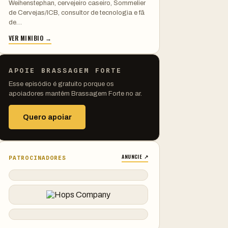
Weihenstephan, cervejeiro caseiro, Sommelier
de Cervejas/ICB, consultor de tecnologia e fã
de…
VER MINIBIO →
APOIE BRASSAGEM FORTE
Esse episódio é gratuito porque os
apoiadores mantêm Brassagem Forte no ar.
Quero apoiar
ANUNCIE ↗
PATROCINADORES