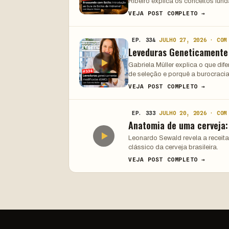
Ribeiro explica os conceitos fun
VEJA POST COMPLETO →
EP. 334
JULHO 27, 2026 · COM
Leveduras Geneticamente
Gabriela Müller explica o que di
de seleção e porquê a burocracia
VEJA POST COMPLETO →
EP. 333
JULHO 20, 2026 · COM
Anatomia de uma cerveja
Leonardo Sewald revela a receita
clássico da cerveja brasileira.
VEJA POST COMPLETO →