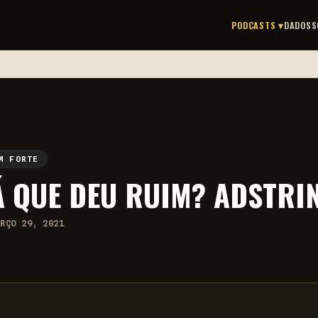
PODCASTS ▾
DADOS
S
M FORTE
Á QUE DEU RUIM? ADSTRI
ARÇO 29, 2021