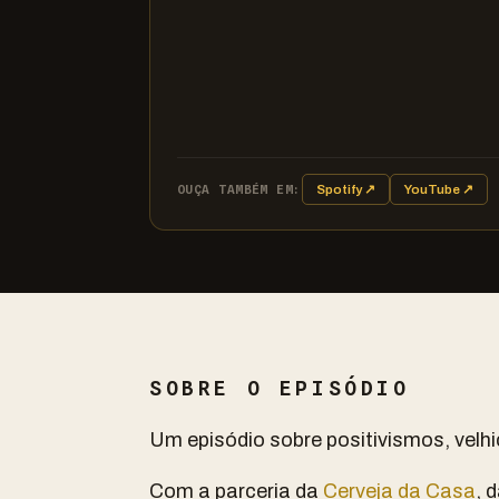
OUÇA TAMBÉM EM:
Spotify ↗
YouTube ↗
SOBRE O EPISÓDIO
Um episódio sobre positivismos, velhic
Com a parceria da
Cerveja da Casa
, 