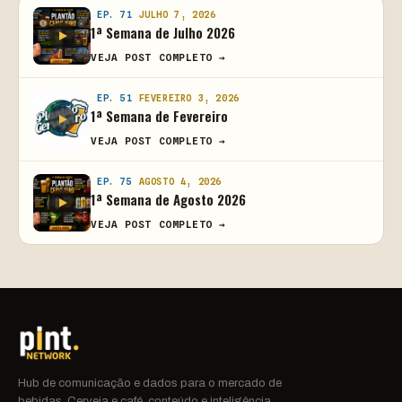
EP. 71
JULHO 7, 2026
1ª Semana de Julho 2026
VEJA POST COMPLETO →
EP. 51
FEVEREIRO 3, 2026
1ª Semana de Fevereiro
VEJA POST COMPLETO →
EP. 75
AGOSTO 4, 2026
1ª Semana de Agosto 2026
VEJA POST COMPLETO →
Hub de comunicação e dados para o mercado de
bebidas. Cerveja e café, conteúdo e inteligência.