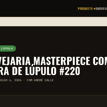
PODCASTS ▾
DADOS
S
 LÚPULO
EJARIA MASTERPIECE COM
RA DE LÚPULO #220
JULHO 4, 2024 · COM ANDRÉ VALLE