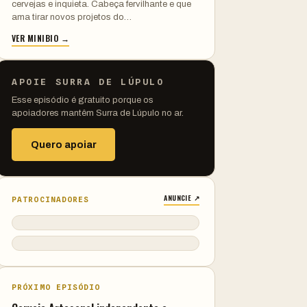
cervejas e inquieta. Cabeça fervilhante e que
ama tirar novos projetos do…
VER MINIBIO →
APOIE SURRA DE LÚPULO
Esse episódio é gratuito porque os
apoiadores mantêm Surra de Lúpulo no ar.
Quero apoiar
ANUNCIE ↗
PATROCINADORES
PRÓXIMO EPISÓDIO