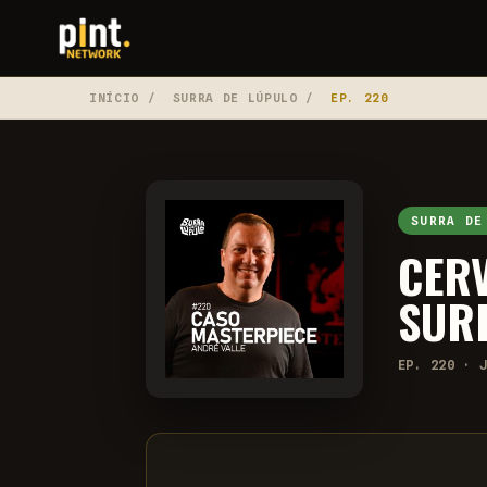
INÍCIO
/
SURRA DE LÚPULO
/
EP. 220
SURRA DE
CERV
SUR
EP. 220 · 