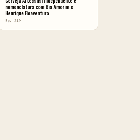
Cerveja Artesanal independente e
nomenclatura com Bia Amorim e
Henrique Boaventura
Ep. 219