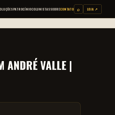
⌕
OLUÇÕES
PATROCÍNIO
COLUNISTAS
SOBRE
CONTATO
LOJA ↗
 ANDRÉ VALLE |