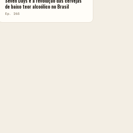
Seven Days e a revolução das cervejas
de baixo teor alcoólico no Brasil
Ep. 265