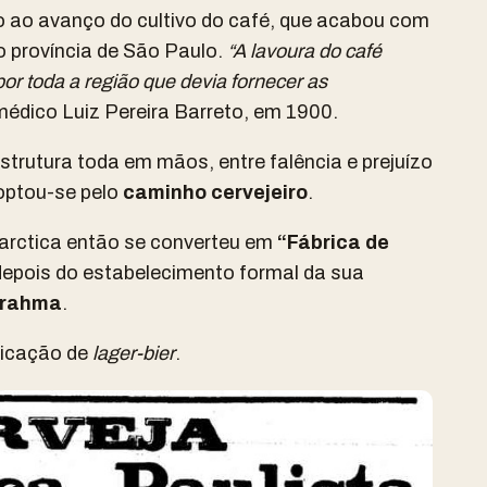
do ao avanço do cultivo do café, que acabou com
ão província de São Paulo.
“A lavoura do café
or toda a região que devia fornecer as
médico Luiz Pereira Barreto, em 1900.
trutura toda em mãos, entre falência e prejuízo
optou-se pelo
caminho cervejeiro
.
tarctica então se converteu em
“Fábrica de
epois do estabelecimento formal da sua
rahma
.
bricação de
lager-bier
.