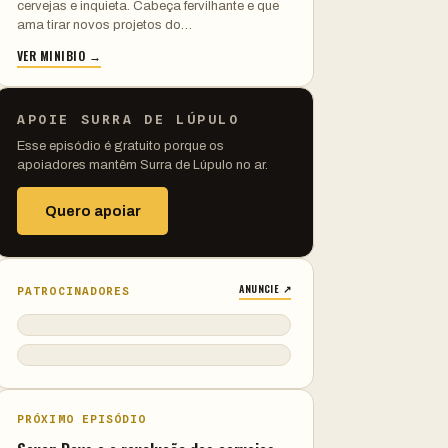
cervejas e inquieta. Cabeça fervilhante e que
ama tirar novos projetos do…
VER MINIBIO →
APOIE SURRA DE LÚPULO
Esse episódio é gratuito porque os
apoiadores mantêm Surra de Lúpulo no ar.
Quero apoiar
ANUNCIE ↗
PATROCINADORES
PRÓXIMO EPISÓDIO