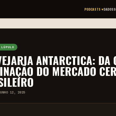
PODCASTS ▾
DADOS
S
 LÚPULO
VEJARIA ANTARCTICA: DA
INAÇÃO DO MERCADO CER
SILEIRO
JUNHO 12, 2025