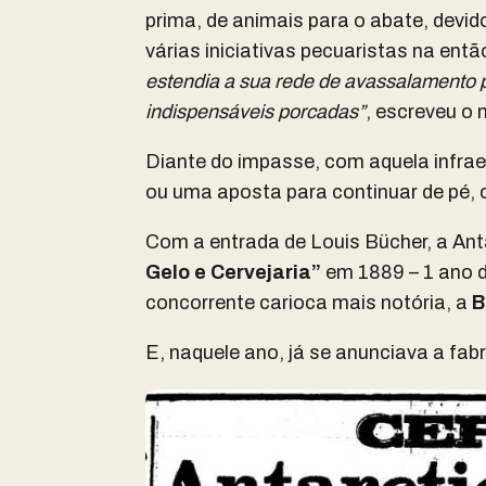
prima, de animais para o abate, devi
várias iniciativas pecuaristas na ent
estendia a sua rede de avassalamento p
indispensáveis porcadas”
, escreveu o 
Diante do impasse, com aquela infraes
ou uma aposta para continuar de pé, 
Com a entrada de Louis Bücher, a An
Gelo e Cervejaria”
em 1889 – 1 ano d
concorrente carioca mais notória, a
B
E, naquele ano, já se anunciava a fa