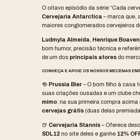
O oitavo episódio da série “Cada cerve
Cervejaria Antarctica
– marca que, 
maiores conglomerados cervejeiros d
Ludmyla Almeida
,
Henrique Boaven
bom humor, precisão técnica e referên
de um dos
principais atores
do mercad
CONHEÇA E APOIE OS NOSSOS MECENAS EMP
🍻
Prussia Bier
– O bom filho à casa t
suas criações ousadas e um clube che
mimo
: na sua primeira compra acima
cervejas grátis
(duas delas premiadas
🍺
Cervejaria Stannis
– Oferece desc
SDL12
no site deles e ganhe
12% OF