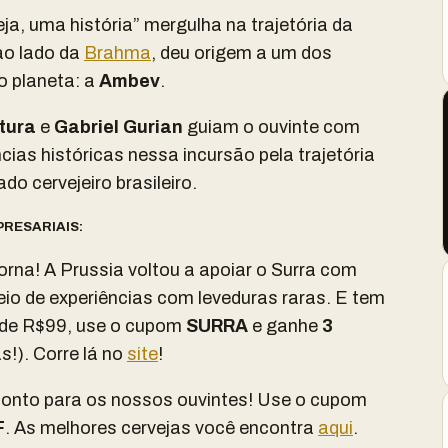
ja, uma história” mergulha na trajetória da
ao lado da
Brahma
, deu origem a um dos
o planeta: a
Ambev
.
tura
e
Gabriel Gurian
guiam o ouvinte com
cias históricas nessa incursão pela trajetória
o cervejeiro brasileiro.
RESARIAIS:
orna! A Prussia voltou a apoiar o Surra com
io de experiências com leveduras raras. E tem
 de R$99, use o cupom
SURRA
e ganhe
3
!). Corre lá no
site
!
onto para os nossos ouvintes! Use o cupom
F
. As melhores cervejas você encontra
aqui
.