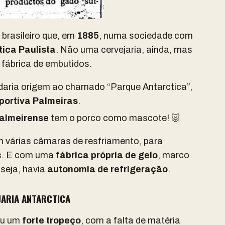
 brasileiro que, em
1885
, numa sociedade com
tica Paulista
. Não uma cervejaria, ainda, mas
e fábrica de embutidos.
 daria origem ao chamado “Parque Antarctica”,
portiva Palmeiras
.
almeirense
tem o porco como mascote! 🐷
m várias câmaras de resfriamento, para
s. E com uma
fábrica própria de gelo
, marco
 seja, havia
autonomia de refrigeração
.
JARIA ANTARCTICA
eu um
forte tropeço
, com a falta de matéria