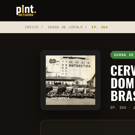
INÍCIO
/
SURRA DE LÚPULO
/
EP. 266
SURRA DE
CER
DOM
BRA
EP. 266 · 