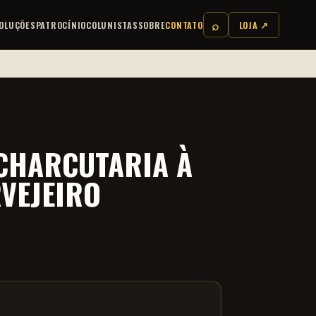
⌕
OLUÇÕES
PATROCÍNIO
COLUNISTAS
SOBRE
CONTATO
LOJA ↗
 CHARCUTARIA À
VEJEIRO