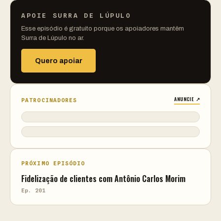
APOIE SURRA DE LÚPULO
Esse episódio é gratuito porque os apoiadores mantêm
Surra de Lúpulo no ar.
Quero apoiar
ANUNCIE ↗
PATROCINADORES
PRÓXIMO EPISÓDIO
Fidelização de clientes com Antônio Carlos Morim
Ep. 201