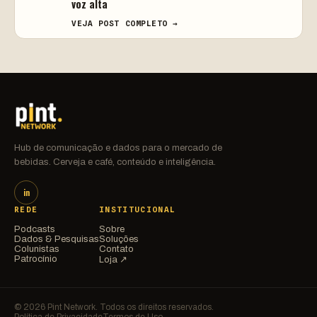
voz alta
VEJA POST COMPLETO →
Hub de comunicação e dados para o mercado de
bebidas. Cerveja e café, conteúdo e inteligência.
in
REDE
INSTITUCIONAL
Podcasts
Sobre
Dados & Pesquisas
Soluções
Colunistas
Contato
Patrocínio
Loja ↗
© 2026 Pint Network. Todos os direitos reservados.