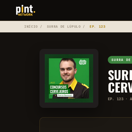
INÍCIO
/
SURRA DE LÚPULO
/
EP. 123
SURRA DE
SURR
CER
EP. 123 · 