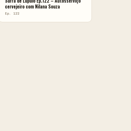
Surra de Lúpulo Ep.122 – Autosserviço
cervejeiro com Nilana Souza
Ep. 122