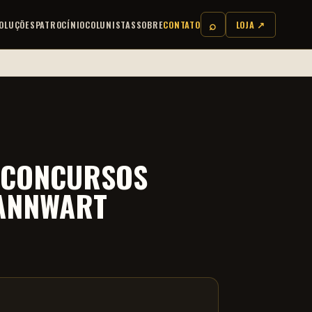
⌕
OLUÇÕES
PATROCÍNIO
COLUNISTAS
SOBRE
CONTATO
LOJA ↗
– CONCURSOS
BANNWART