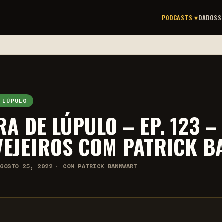
PODCASTS ▾
DADOS
S
 LÚPULO
A DE LÚPULO – EP. 123 
VEJEIROS COM PATRICK 
AGOSTO 25, 2022 · COM PATRICK BANNWART