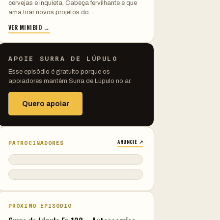
cervejas e inquieta. Cabeça fervilhante e que
ama tirar novos projetos do…
VER MINIBIO →
APOIE SURRA DE LÚPULO
Esse episódio é gratuito porque os
apoiadores mantêm Surra de Lúpulo no ar.
Quero apoiar
ANUNCIE ↗
PATROCINADORES
PRÓXIMO EPISÓDIO