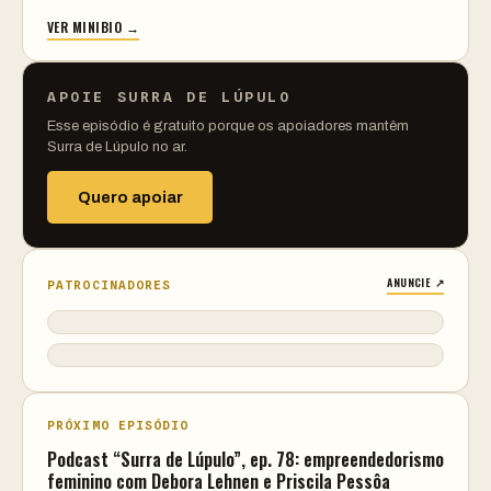
VER MINIBIO →
APOIE SURRA DE LÚPULO
Esse episódio é gratuito porque os apoiadores mantêm
Surra de Lúpulo no ar.
Quero apoiar
ANUNCIE ↗
PATROCINADORES
PRÓXIMO EPISÓDIO
Podcast “Surra de Lúpulo”, ep. 78: empreendedorismo
feminino com Debora Lehnen e Priscila Pessôa