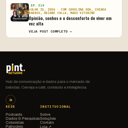
EP. 319
JULHO 23, 2026 · COM CAROLINA ODA, CHIARA
BARROS, DAIANE COLLA, MADU VITORINO
Opinião, sonhos e o desconforto de viver em
voz alta
VEJA POST COMPLETO →
Hub de comunicação e dados para o mercado de
bebidas. Cerveja e café, conteúdo e inteligência.
in
REDE
INSTITUCIONAL
Podcasts
Sobre
Dados & Pesquisas
Soluções
Colunistas
Contato
Patrocínio
Loja ↗