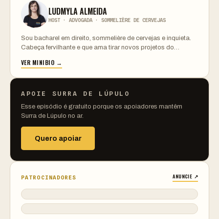
LUDMYLA ALMEIDA
HOST · ADVOGADA · SOMMELIÈRE DE CERVEJAS
Sou bacharel em direito, sommelière de cervejas e inquieta.
Cabeça fervilhante e que ama tirar novos projetos do…
VER MINIBIO →
APOIE SURRA DE LÚPULO
Esse episódio é gratuito porque os apoiadores mantêm
Surra de Lúpulo no ar.
Quero apoiar
ANUNCIE ↗
PATROCINADORES