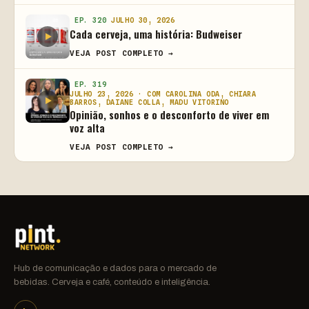
EP. 320
JULHO 30, 2026
Cada cerveja, uma história: Budweiser
VEJA POST COMPLETO →
EP. 319
JULHO 23, 2026 · COM CAROLINA ODA, CHIARA
BARROS, DAIANE COLLA, MADU VITORINO
Opinião, sonhos e o desconforto de viver em
voz alta
VEJA POST COMPLETO →
Hub de comunicação e dados para o mercado de
bebidas. Cerveja e café, conteúdo e inteligência.