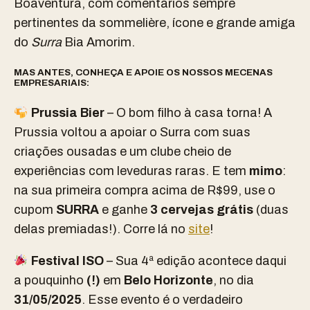
Boaventura, com comentários sempre
pertinentes da sommelière, ícone e grande amiga
do
Surra
Bia Amorim.
MAS ANTES, CONHEÇA E APOIE OS NOSSOS MECENAS
EMPRESARIAIS:
Prussia Bier
– O bom filho à casa torna! A
Prussia voltou a apoiar o Surra com suas
criações ousadas e um clube cheio de
experiências com leveduras raras. E tem
mimo
:
na sua primeira compra acima de R$99, use o
cupom
SURRA
e ganhe
3 cervejas grátis
(duas
delas premiadas!). Corre lá no
site
!
Festival ISO
– Sua 4ª edição acontece daqui
a pouquinho
(!)
em
Belo Horizonte
, no dia
31/05/2025
. Esse evento é
o verdadeiro