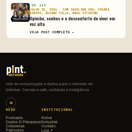
EP. 319
JULHO 23, 2026 · COM CAROLINA ODA, CHIARA
BARROS, DAIANE COLLA, MADU VITORINO
Opinião, sonhos e o desconforto de viver em
voz alta
VEJA POST COMPLETO →
Hub de comunicação e dados para o mercado de
bebidas. Cerveja e café, conteúdo e inteligência.
in
REDE
INSTITUCIONAL
Podcasts
Sobre
Dados & Pesquisas
Soluções
Colunistas
Contato
Patrocínio
Loja ↗