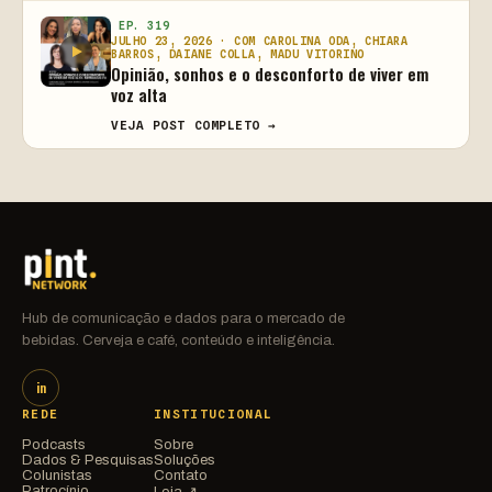
EP. 319
JULHO 23, 2026 · COM CAROLINA ODA, CHIARA
BARROS, DAIANE COLLA, MADU VITORINO
Opinião, sonhos e o desconforto de viver em
voz alta
VEJA POST COMPLETO →
Hub de comunicação e dados para o mercado de
bebidas. Cerveja e café, conteúdo e inteligência.
in
REDE
INSTITUCIONAL
Podcasts
Sobre
Dados & Pesquisas
Soluções
Colunistas
Contato
Patrocínio