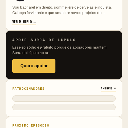
Sou bacharel em direito, sommelière de cervejas e inquieta.
Cabeça fervilhante e que ama tirar novos projetos do…
VER MINIBIO →
APOIE SURRA DE LÚPULO
Esse episódio é gratuito porque os apoiadores mantêm
Surra de Lúpulo no ar.
Quero apoiar
ANUNCIE ↗
PATROCINADORES
PRÓXIMO EPISÓDIO