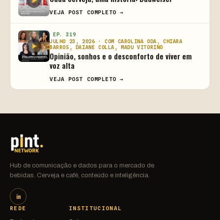
VEJA POST COMPLETO →
EP. 319
JULHO 23, 2026 · COM CAROLINA ODA, CHIARA
BARROS, DAIANE COLLA, MADU VITORINO
Opinião, sonhos e o desconforto de viver em
voz alta
VEJA POST COMPLETO →
Hub de comunicação e dados para o mercado de
bebidas. Cerveja e café, conteúdo e inteligência.
in
REDE
INSTITUCIONAL