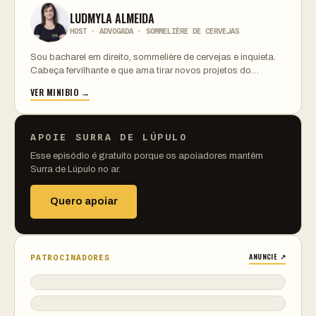
LUDMYLA ALMEIDA
HOST · ADVOGADA · SOMMELIÈRE DE CERVEJAS
Sou bacharel em direito, sommelière de cervejas e inquieta.
Cabeça fervilhante e que ama tirar novos projetos do…
VER MINIBIO →
APOIE SURRA DE LÚPULO
Esse episódio é gratuito porque os apoiadores mantêm
Surra de Lúpulo no ar.
Quero apoiar
ANUNCIE ↗
PATROCINADORES