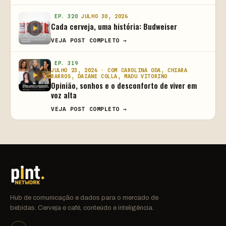
EP. 320
JULHO 30, 2026
Cada cerveja, uma história: Budweiser
VEJA POST COMPLETO →
EP. 319
JULHO 23, 2026 · COM CAROLINA ODA, CHIARA
BARROS, DAIANE COLLA, MADU VITORINO
Opinião, sonhos e o desconforto de viver em
voz alta
VEJA POST COMPLETO →
Hub de comunicação e dados para o mercado de
bebidas. Cerveja e café, conteúdo e inteligência.