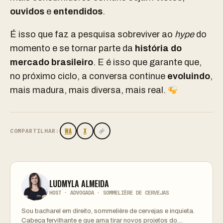
ouvidos
e
entendidos
.
É isso que faz a pesquisa sobreviver ao
hype
do
momento e se tornar parte da
história do
mercado brasileiro
.
E é isso que garante que,
no próximo ciclo, a conversa continue
evoluindo
,
mais madura, mais diversa, mais real.
WA
X
COMPARTILHAR:
LUDMYLA ALMEIDA
HOST · ADVOGADA · SOMMELIÈRE DE CERVEJAS
Sou bacharel em direito, sommelière de cervejas e inquieta.
Cabeça fervilhante e que ama tirar novos projetos do…