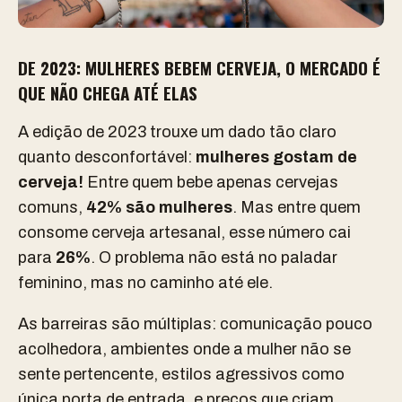
DE 2023: MULHERES BEBEM CERVEJA, O MERCADO É
QUE NÃO CHEGA ATÉ ELAS
A edição de 2023 trouxe um dado tão claro
quanto desconfortável:
mulheres gostam de
cerveja!
Entre quem bebe apenas cervejas
comuns,
42% são mulheres
. Mas entre quem
consome cerveja artesanal, esse número cai
para
26%
. O problema não está no paladar
feminino, mas no caminho até ele.
As barreiras são múltiplas: comunicação pouco
acolhedora, ambientes onde a mulher não se
sente pertencente, estilos agressivos como
única porta de entrada, e preços que criam