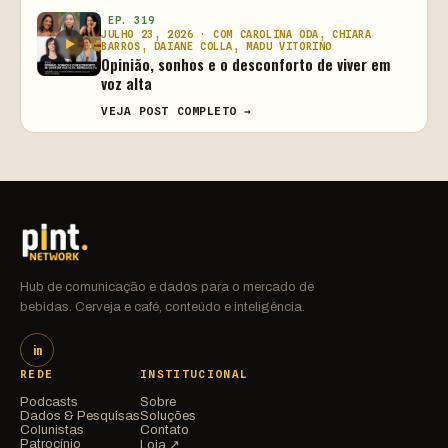
EP. 319
JULHO 23, 2026 · COM CAROLINA ODA, CHIARA
BARROS, DAIANE COLLA, MADU VITORINO
Opinião, sonhos e o desconforto de viver em
voz alta
VEJA POST COMPLETO →
Hub de comunicação e dados para o mercado de
bebidas. Cerveja e café, conteúdo e inteligência.
in
REDE
INSTITUCIONAL
Podcasts
Sobre
Dados & Pesquisas
Soluções
Colunistas
Contato
Patrocínio
Loja ↗