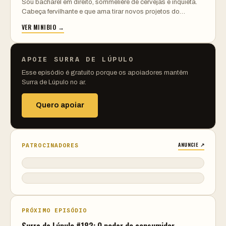
Sou bacharel em direito, sommelière de cervejas e inquieta.
Cabeça fervilhante e que ama tirar novos projetos do…
VER MINIBIO →
APOIE SURRA DE LÚPULO
Esse episódio é gratuito porque os apoiadores mantêm
Surra de Lúpulo no ar.
Quero apoiar
ANUNCIE ↗
PATROCINADORES
PRÓXIMO EPISÓDIO
Surra de Lúpulo #183: O poder do consumidor