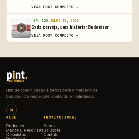
VEJA POST COMPLETO →
EP. 320
JULHO 30, 2026
Cada cerveja, uma história: Budweiser
VEJA POST COMPLETO →
Hub de comunicação e dados para o mercado de
bebidas. Cerveja e café, conteúdo e inteligência.
in
REDE
INSTITUCIONAL
Podcasts
Sobre
Dados & Pesquisas
Soluções
Colunistas
Contato
Patrocínio