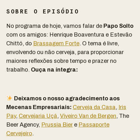
SOBRE O EPISÓDIO
No programa de hoje, vamos falar de
Papo Solto
com os amigos: Henrique Boaventura e Estevão
Chittó, do
Brassagem Forte
. O tema é livre,
envolvendo ou não cerveja, para proporcionar
maiores reflexões sobre tempo e prazer no
trabalho.
Ouça na íntegra:
D
eixamos o nosso agradecimento aos
Mecenas Empresariais:
Cerveja da Casa
,
Iris
Pay
,
Cervejaria Uçá
,
Viveiro Van de Bergen
, The
Beer Agency,
Prussia Bier
e
Passaporte
Cervejeiro
.