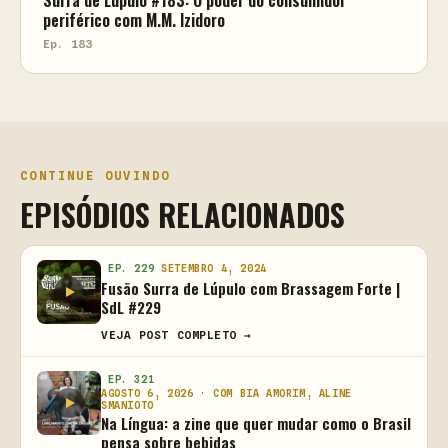
periférico com M.M. Izidoro
Ep. 183
CONTINUE OUVINDO
EPISÓDIOS RELACIONADOS
EP. 229
SETEMBRO 4, 2024
Fusão Surra de Lúpulo com Brassagem Forte |
SdL #229
VEJA POST COMPLETO →
EP. 321
AGOSTO 6, 2026 · COM BIA AMORIM, ALINE
SMANIOTO
Na Língua: a zine que quer mudar como o Brasil
pensa sobre bebidas