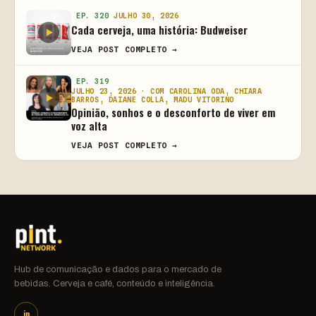
EP. 320
JULHO 30, 2026
Cada cerveja, uma história: Budweiser
VEJA POST COMPLETO →
EP. 319
JULHO 23, 2026 · COM CAROLINA ODA, CHIARA
BARROS, DAIANE COLLA, MADU VITORINO
Opinião, sonhos e o desconforto de viver em
voz alta
VEJA POST COMPLETO →
Hub de comunicação e dados para o mercado de
bebidas. Cerveja e café, conteúdo e inteligência.
in