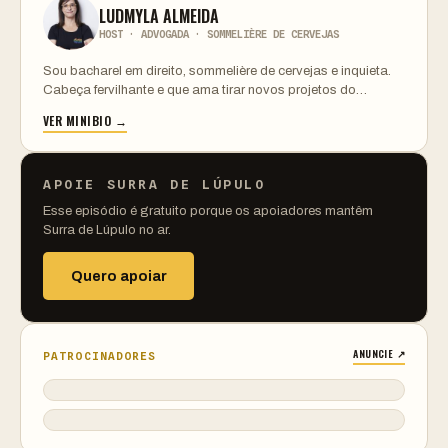
LUDMYLA ALMEIDA
HOST · ADVOGADA · SOMMELIÈRE DE CERVEJAS
Sou bacharel em direito, sommelière de cervejas e inquieta.
Cabeça fervilhante e que ama tirar novos projetos do…
VER MINIBIO →
APOIE SURRA DE LÚPULO
Esse episódio é gratuito porque os apoiadores mantêm
Surra de Lúpulo no ar.
Quero apoiar
ANUNCIE ↗
PATROCINADORES