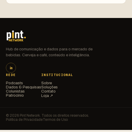
Hub de comunicação e dados para o mercado de
bebidas. Cerveja e café, conteúdo e inteligência.
in
REDE
INSTITUCIONAL
Podcasts
Sobre
Dados & Pesquisas
Soluções
Colunistas
Contato
Patrocínio
Loja ↗
© 2026 Pint Network. Todos os direitos reservados.
Política de Privacidade
Termos de Uso