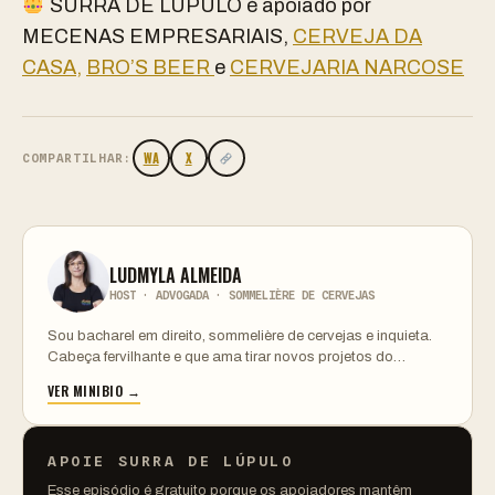
SURRA DE LÚPULO é apoiado por
MECENAS EMPRESARIAIS,
CERVEJA DA
CASA,
BRO’S BEER
e
CERVEJARIA NARCOSE
WA
X
COMPARTILHAR:
LUDMYLA ALMEIDA
HOST · ADVOGADA · SOMMELIÈRE DE CERVEJAS
Sou bacharel em direito, sommelière de cervejas e inquieta.
Cabeça fervilhante e que ama tirar novos projetos do…
VER MINIBIO →
APOIE SURRA DE LÚPULO
Esse episódio é gratuito porque os apoiadores mantêm