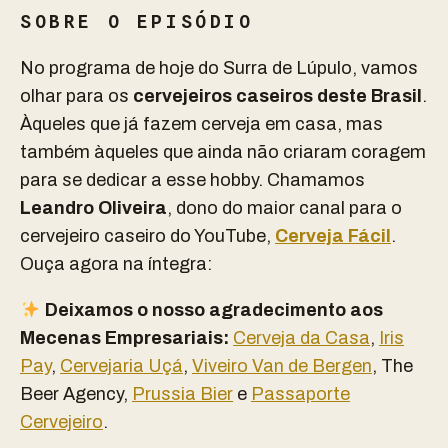
SOBRE O EPISÓDIO
No programa de hoje do Surra de Lúpulo, vamos
olhar para os
cervejeiros caseiros deste Brasil
.
Àqueles que já fazem cerveja em casa, mas
também àqueles que ainda não criaram coragem
para se dedicar a esse hobby. Chamamos
Leandro Oliveira
, dono do maior canal para o
cervejeiro caseiro do YouTube,
Cerveja Fácil
.
Ouça agora na íntegra:
D
eixamos o nosso agradecimento aos
Mecenas Empresariais:
Cerveja da Casa
,
Iris
Pay
,
Cervejaria Uçá
,
Viveiro Van de Bergen
, The
Beer Agency,
Prussia Bier
e
Passaporte
Cervejeiro
.