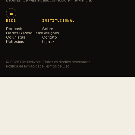
bebidas. Cerveja e café, conteúdo e inteligência.
in
REDE
INSTITUCIONAL
Podcasts
Sobre
Dados & Pesquisas
Soluções
Colunistas
Contato
Patrocínio
Loja ↗
© 2026 Pint Network. Todos os direitos reservados.
Política de Privacidade
Termos de Uso