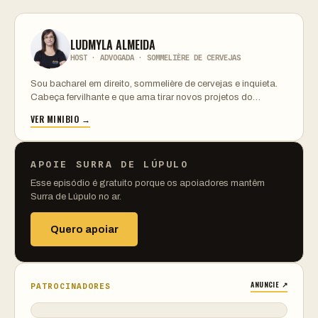
LUDMYLA ALMEIDA
HOST · ADVOGADA · SOMMELIÈRE DE CERVEJAS
Sou bacharel em direito, sommelière de cervejas e inquieta.
Cabeça fervilhante e que ama tirar novos projetos do…
VER MINIBIO →
APOIE SURRA DE LÚPULO
Esse episódio é gratuito porque os apoiadores mantêm
Surra de Lúpulo no ar.
Quero apoiar
ANUNCIE ↗
PATROCINADORES