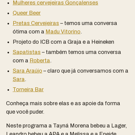
Mulheres cervejeiras Gonçalenses
Queer Beer
Pretas Cervejeiras
–
temos uma conversa
ótima com a
Madu Vitorino
.
Projeto do ICB com a Graja e a Heineken
Sapatistas
– também t
emos uma conversa
com a
Roberta
.
Sara Araújo
–
claro que já conversamos com a
Sara
.
Torneira Bar
Conheça mais sobre elas e as apoie da forma
que você puder.
Neste programa a Tayná Morena bebeu a Lager,
Leandro bebeu a APA e a Melissa e a Eneide