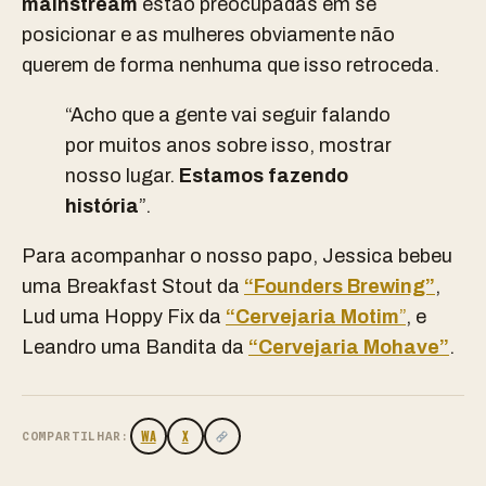
mainstream
estão preocupadas em se
posicionar e as mulheres obviamente não
querem de forma nenhuma que isso retroceda.
“Acho que a gente vai seguir falando
por muitos anos sobre isso, mostrar
nosso lugar.
Estamos fazendo
história
”.
Para acompanhar o nosso papo, Jessica bebeu
uma Breakfast Stout da
“Founders Brewing”
,
Lud uma Hoppy Fix da
“Cervejaria Motim
”
, e
Leandro uma Bandita da
“Cervejaria Mohave”
.
WA
X
COMPARTILHAR: