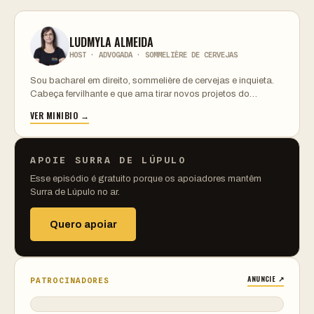
LUDMYLA ALMEIDA
HOST · ADVOGADA · SOMMELIÈRE DE CERVEJAS
Sou bacharel em direito, sommelière de cervejas e inquieta.
Cabeça fervilhante e que ama tirar novos projetos do…
VER MINIBIO →
APOIE SURRA DE LÚPULO
Esse episódio é gratuito porque os apoiadores mantêm
Surra de Lúpulo no ar.
Quero apoiar
ANUNCIE ↗
PATROCINADORES