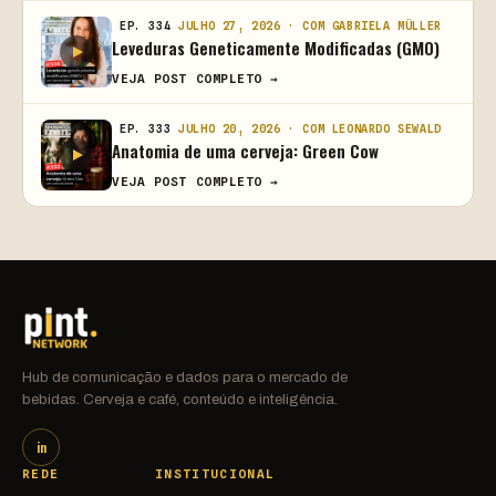
EP. 334
JULHO 27, 2026 · COM GABRIELA MÜLLER
Leveduras Geneticamente Modificadas (GMO)
VEJA POST COMPLETO →
EP. 333
JULHO 20, 2026 · COM LEONARDO SEWALD
Anatomia de uma cerveja: Green Cow
VEJA POST COMPLETO →
Hub de comunicação e dados para o mercado de
bebidas. Cerveja e café, conteúdo e inteligência.
in
REDE
INSTITUCIONAL