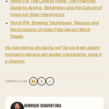
[livro] For The Love of Hops: The Practical
Guide to Aroma, Bitterness and the Culture of
Hops por Stan Hieronymus
[livro] IPA: Brewing Techniques, Recipes and
the Evolution of India Pale Ale por Mitch
Steele
Viu que temos um Apoia.se? Se você em algum
momento pensou em ajudar o programa, essa é
a chance!
WA
X
COMPARTILHAR:
HENRIQUE BOAVENTURA