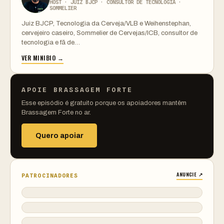
HOST · JUIZ BJCP · CONSULTOR DE TECNOLOGIA ·
SOMMELIER
Juiz BJCP, Tecnologia da Cerveja/VLB e Weihenstephan,
cervejeiro caseiro, Sommelier de Cervejas/ICB, consultor de
tecnologia e fã de…
VER MINIBIO →
APOIE BRASSAGEM FORTE
Esse episódio é gratuito porque os apoiadores mantêm
Brassagem Forte no ar.
Quero apoiar
ANUNCIE ↗
PATROCINADORES