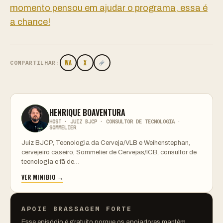
momento pensou em ajudar o programa, essa é
a chance!
WA
X
COMPARTILHAR:
HENRIQUE BOAVENTURA
HOST · JUIZ BJCP · CONSULTOR DE TECNOLOGIA ·
SOMMELIER
Juiz BJCP, Tecnologia da Cerveja/VLB e Weihenstephan,
cervejeiro caseiro, Sommelier de Cervejas/ICB, consultor de
tecnologia e fã de…
VER MINIBIO →
APOIE BRASSAGEM FORTE
Esse episódio é gratuito porque os apoiadores mantêm