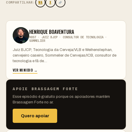
WA
X
COMPARTILHAR:
HENRIQUE BOAVENTURA
HOST · JUIZ BJCP · CONSULTOR DE TECNOLOGIA ·
SOMMELIER
Juiz BJCP, Tecnologia da Cerveja/VLB e Weihenstephan,
cervejeiro caseiro, Sommelier de Cervejas/ICB, consultor de
tecnologia e fã de…
VER MINIBIO →
APOIE BRASSAGEM FORTE
Esse episódio é gratuito porque os apoiadores mantêm
Brassagem Forte no ar.
Quero apoiar