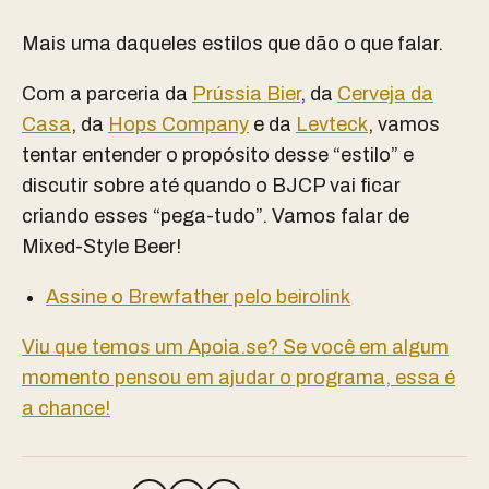
Mais uma daqueles estilos que dão o que falar.
Com a parceria da
Prússia Bier
, da
Cerveja da
Casa
, da
Hops Company
e da
Levteck
, vamos
tentar entender o propósito desse “estilo” e
discutir sobre até quando o BJCP vai ficar
criando esses “pega-tudo”. Vamos falar de
Mixed-Style Beer!
Assine o Brewfather pelo beirolink
Viu que temos um Apoia.se? Se você em algum
momento pensou em ajudar o programa, essa é
a chance!