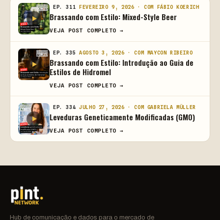
EP. 311
FEVEREIRO 9, 2026 · COM FÁBIO KOERICH
Brassando com Estilo: Mixed-Style Beer
VEJA POST COMPLETO →
EP. 335
AGOSTO 3, 2026 · COM MAYCON RIBEIRO
Brassando com Estilo: Introdução ao Guia de
Estilos de Hidromel
VEJA POST COMPLETO →
EP. 334
JULHO 27, 2026 · COM GABRIELA MÜLLER
Leveduras Geneticamente Modificadas (GMO)
VEJA POST COMPLETO →
Hub de comunicação e dados para o mercado de