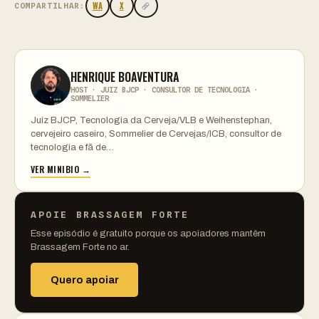
WA
X
COMPARTILHAR:
HENRIQUE BOAVENTURA
HOST · JUIZ BJCP · CONSULTOR DE TECNOLOGIA ·
SOMMELIER
Juiz BJCP, Tecnologia da Cerveja/VLB e Weihenstephan,
cervejeiro caseiro, Sommelier de Cervejas/ICB, consultor de
tecnologia e fã de…
VER MINIBIO →
APOIE BRASSAGEM FORTE
Esse episódio é gratuito porque os apoiadores mantêm
Brassagem Forte no ar.
Quero apoiar