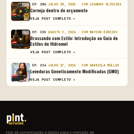
EP. 286
JULHO 28, 2025 · COM LEANDRO OLIVEIRA
Cerveja dentro do orçamento
VEJA POST COMPLETO →
EP. 335
AGOSTO 3, 2026 · COM MAYCON RIBEIRO
Brassando com Estilo: Introdução ao Guia de
Estilos de Hidromel
VEJA POST COMPLETO →
EP. 334
JULHO 27, 2026 · COM GABRIELA MÜLLER
Leveduras Geneticamente Modificadas (GMO)
VEJA POST COMPLETO →
Hub de comunicação e dados para o mercado de