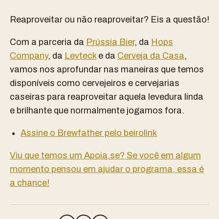
Reaproveitar ou não reaproveitar? Eis a questão!
Com a parceria da
Prússia Bier
, da
Hops
Company
, da
Levteck
e da
Cerveja da Casa
,
vamos nos aprofundar nas maneiras que temos
disponíveis como cervejeiros e cervejarias
caseiras para reaproveitar aquela levedura linda
e brilhante que normalmente jogamos fora.
Assine o Brewfather pelo beirolink
Viu que temos um Apoia.se? Se você em algum
momento pensou em ajudar o programa, essa é
a chance!