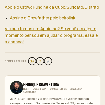
Apoie o CrowdFunding da Cubo/Suricato/Distrito
Assine o Brewfather pelo beirolink
Viu que temos um Apoia.se? Se você em algum
momento pensou em ajudar o programa, essa é
a chance!
WA
X
COMPARTILHAR:
HENRIQUE BOAVENTURA
HOST · JUIZ BJCP · CONSULTOR DE TECNOLOGIA ·
SOMMELIER
Juiz BJCP, Tecnologia da Cerveja/VLB e Weihenstephan,
cervejeiro caseiro, Sommelier de Cervejas/ICB, consultor de