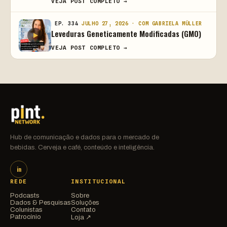
VEJA POST COMPLETO →
EP. 334
JULHO 27, 2026 · COM GABRIELA MÜLLER
Leveduras Geneticamente Modificadas (GMO)
VEJA POST COMPLETO →
Hub de comunicação e dados para o mercado de
bebidas. Cerveja e café, conteúdo e inteligência.
in
REDE
INSTITUCIONAL
Podcasts
Sobre
Dados & Pesquisas
Soluções
Colunistas
Contato
Patrocínio
Loja ↗