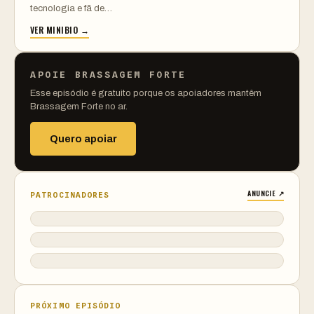
tecnologia e fã de…
VER MINIBIO →
APOIE BRASSAGEM FORTE
Esse episódio é gratuito porque os apoiadores mantêm
Brassagem Forte no ar.
Quero apoiar
ANUNCIE ↗
PATROCINADORES
PRÓXIMO EPISÓDIO