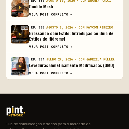
EP. 336
AGOSTO 10, 2026 · COM WAGNER FALCI
Double Mash
VEJA POST COMPLETO →
EP. 335
AGOSTO 3, 2026 · COM MAYCON RIBEIRO
Brassando com Estilo: Introdução ao Guia de
Estilos de Hidromel
VEJA POST COMPLETO →
EP. 334
JULHO 27, 2026 · COM GABRIELA MÜLLER
Leveduras Geneticamente Modificadas (GMO)
VEJA POST COMPLETO →
Hub de comunicação e dados para o mercado de