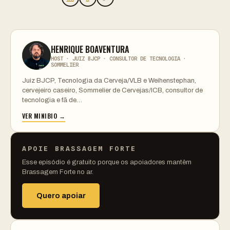
HENRIQUE BOAVENTURA
HOST · JUIZ BJCP · CONSULTOR DE TECNOLOGIA ·
SOMMELIER
Juiz BJCP, Tecnologia da Cerveja/VLB e Weihenstephan,
cervejeiro caseiro, Sommelier de Cervejas/ICB, consultor de
tecnologia e fã de…
VER MINIBIO →
APOIE BRASSAGEM FORTE
Esse episódio é gratuito porque os apoiadores mantêm
Brassagem Forte no ar.
Quero apoiar