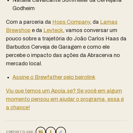
Natalia Cavalcante Sommelier da Cervejaria
Godheim
Com a parceria da
Hops Company
, da
Lamas
Brewshop
e da
Levteck
, vamos conversar um
pouco sobre a trajetória do João Carlos Haas da
Barbudos Cerveja de Garagem e como ele
percebe o impacto das ações da Abracerva no
mercado local.
Assine o Brewfather pelo beirolink
Viu que temos um Apoia.se? Se você em algum
momento pensou em ajudar o programa, essa é
a chance!
WA
X
COMPARTILHAR: