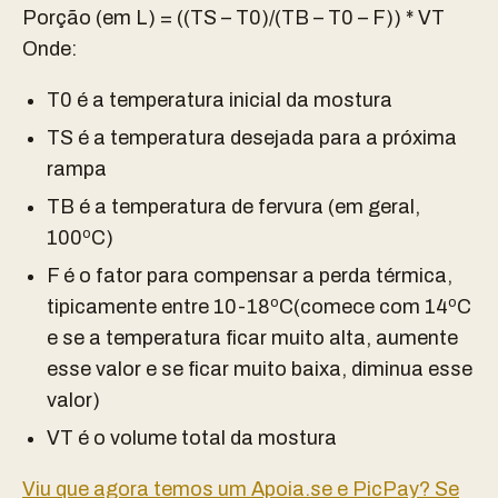
Porção (em L) = ((TS – T0)/(TB – T0 – F)) * VT
Onde:
T0 é a temperatura inicial da mostura
TS é a temperatura desejada para a próxima
rampa
TB é a temperatura de fervura (em geral,
100ºC)
F é o fator para compensar a perda térmica,
tipicamente entre 10-18ºC(comece com 14ºC
e se a temperatura ficar muito alta, aumente
esse valor e se ficar muito baixa, diminua esse
valor)
VT é o volume total da mostura
Viu que agora temos um Apoia.se e PicPay? Se