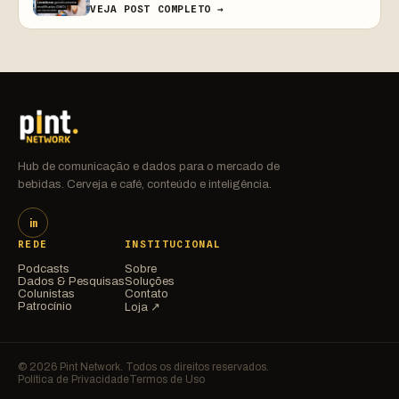
VEJA POST COMPLETO →
Hub de comunicação e dados para o mercado de
bebidas. Cerveja e café, conteúdo e inteligência.
in
REDE
INSTITUCIONAL
Podcasts
Sobre
Dados & Pesquisas
Soluções
Colunistas
Contato
Patrocínio
Loja ↗
© 2026 Pint Network. Todos os direitos reservados.
Política de Privacidade
Termos de Uso