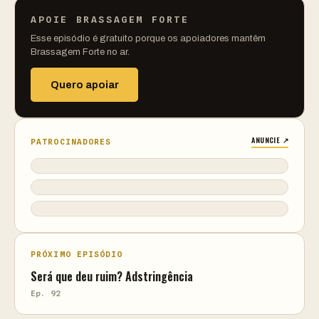
APOIE BRASSAGEM FORTE
Esse episódio é gratuito porque os apoiadores mantêm
Brassagem Forte no ar.
Quero apoiar
ANUNCIE ↗
PATROCINADORES
PRÓXIMO EPISÓDIO
Será que deu ruim? Adstringência
Ep. 92