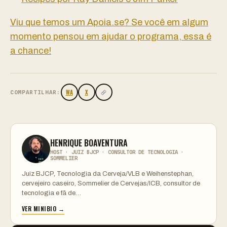
Viu que temos um Apoia.se? Se você em algum
momento pensou em ajudar o programa, essa é
a chance!
WA
X
COMPARTILHAR:
HENRIQUE BOAVENTURA
HOST · JUIZ BJCP · CONSULTOR DE TECNOLOGIA ·
SOMMELIER
Juiz BJCP, Tecnologia da Cerveja/VLB e Weihenstephan,
cervejeiro caseiro, Sommelier de Cervejas/ICB, consultor de
tecnologia e fã de…
VER MINIBIO →