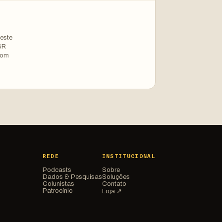
este
SR
com
REDE
INSTITUCIONAL
Podcasts
Sobre
Dados & Pesquisas
Soluções
Colunistas
Contato
Patrocínio
Loja ↗