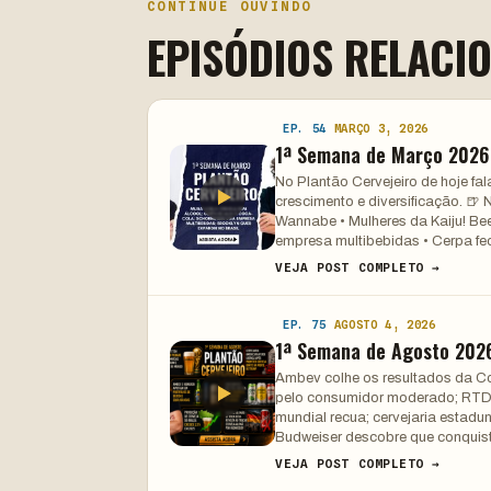
CONTINUE OUVINDO
EPISÓDIOS RELACI
EP. 54
MARÇO 3, 2026
1ª Semana de Março 2026
No Plantão Cervejeiro de hoje f
crescimento e diversificação. 
Wannabe • Mulheres da Kaiju! Bee
empresa multibebidas • Cerpa fe
VEJA POST COMPLETO →
EP. 75
AGOSTO 4, 2026
1ª Semana de Agosto 202
Ambev colhe os resultados da Co
pelo consumidor moderado; RTDs
mundial recua; cervejaria estad
Budweiser descobre que conquist
VEJA POST COMPLETO →