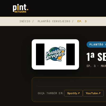
INÍCIO
/
PLANTÃO CERVEJEIRO
/
EP. 3
PLANTÃO 
1ª 
EP. 3 · MA
OUÇA TAMBÉM EM:
Spotify ↗
YouTube ↗