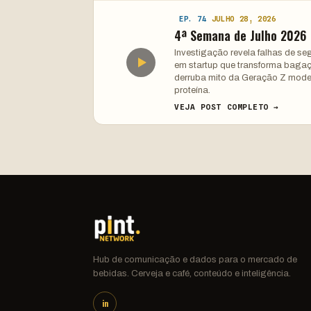
EP. 74
JULHO 28, 2026
4ª Semana de Julho 2026
Investigação revela falhas de 
em startup que transforma bagaço
derruba mito da Geração Z mode
proteína.
VEJA POST COMPLETO →
Hub de comunicação e dados para o mercado de
bebidas. Cerveja e café, conteúdo e inteligência.
in