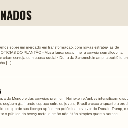
ONADOS
alamos sobre um mercado em transformação, com novas estratégias de
 NOTÍCIAS DO PLANTÃO • Musa lança sua primeira cerveja sem álcool, a
r criam cerveja com causa social • Dona da Schornstein amplia portfólio e v
cha […]
6
pa do Mundo e das cervejas premium; Heineken e Ambev intensificam disp
 seguem ganhando espaço entre os jovens; Brasil cresce enquanto a pro
unidense perde sua licença após uma polêmica envolvendo Donald Trump; e 
ar o público do heavy metal alemão não é tão simples quanto parece.