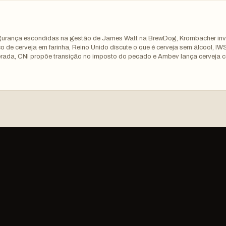
segurança escondidas na gestão de James Watt na BrewDog, Krombacher inv
 de cerveja em farinha, Reino Unido discute o que é cerveja sem álcool, IW
rada, CNI propõe transição no imposto do pecado e Ambev lança cerveja 