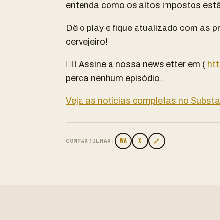
entenda como os altos impostos est
Dê o play e fique atualizado com as pr
cervejeiro!
✍🏽 Assine a nossa newsletter em (
htt
perca nenhum episódio.
Veja as notícias completas no Subst
WA
X
🔗
COMPARTILHAR: