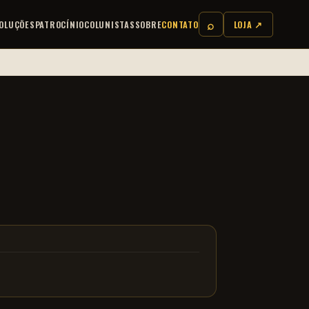
⌕
OLUÇÕES
PATROCÍNIO
COLUNISTAS
SOBRE
CONTATO
LOJA ↗