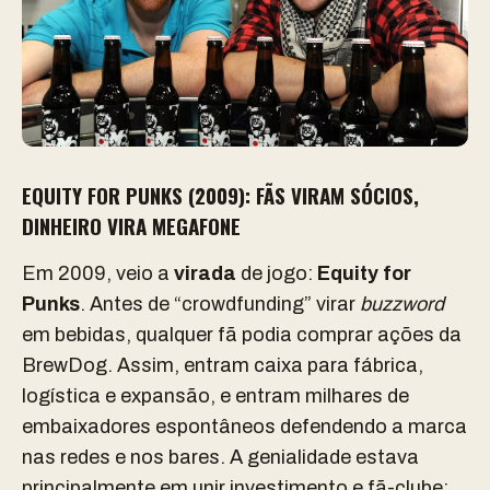
EQUITY FOR PUNKS (2009): FÃS VIRAM SÓCIOS,
DINHEIRO VIRA MEGAFONE
Em 2009, veio a
virada
de jogo:
Equity for
Punks
. Antes de “crowdfunding” virar
buzzword
em bebidas, qualquer fã podia comprar ações da
BrewDog. Assim, entram caixa para fábrica,
logística e expansão, e entram milhares de
embaixadores espontâneos defendendo a marca
nas redes e nos bares. A genialidade estava
principalmente em unir investimento e fã-clube: