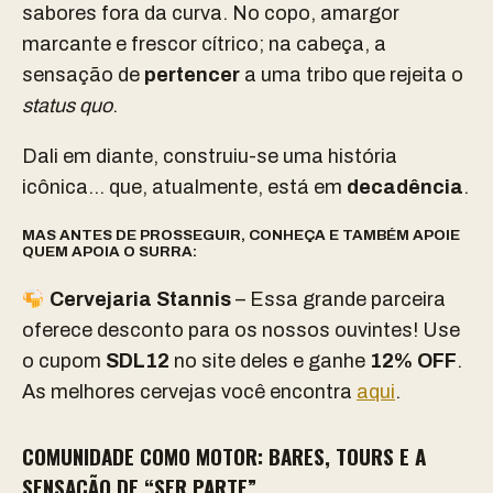
sabores fora da curva. No copo, amargor
marcante e frescor cítrico; na cabeça, a
sensação de
pertencer
a uma tribo que rejeita o
status quo
.
Dali em diante, construiu-se uma história
icônica… que, atualmente, está em
decadência
.
MAS ANTES DE PROSSEGUIR, CONHEÇA E TAMBÉM APOIE
QUEM APOIA O SURRA:
Cervejaria Stannis
– Essa grande parceira
oferece desconto para os nossos ouvintes! Use
o cupom
SDL12
no site deles e ganhe
12% OFF
.
As melhores cervejas você encontra
aqui
.
COMUNIDADE COMO MOTOR: BARES, TOURS E A
SENSAÇÃO DE “SER PARTE”